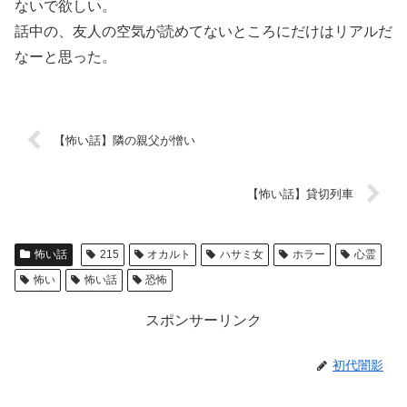
ないで欲しい。
話中の、友人の空気が読めてないところにだけはリアルだ
なーと思った。
【怖い話】隣の親父が憎い
【怖い話】貸切列車
怖い話
215
オカルト
ハサミ女
ホラー
心霊
怖い
怖い話
恐怖
スポンサーリンク
初代闇影