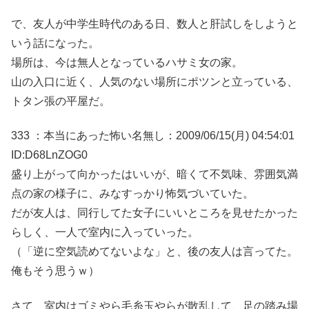
で、友人が中学生時代のある日、数人と肝試しをしようと
いう話になった。
場所は、今は無人となっているハサミ女の家。
山の入口に近く、人気のない場所にポツンと立っている、
トタン張の平屋だ。
333 ：本当にあった怖い名無し：2009/06/15(月) 04:54:01
ID:D68LnZOG0
盛り上がって向かったはいいが、暗くて不気味、雰囲気満
点の家の様子に、みなすっかり怖気づいていた。
だが友人は、同行してた女子にいいところを見せたかった
らしく、一人で室内に入っていった。
（「逆に空気読めてないよな」と、後の友人は言ってた。
俺もそう思うｗ）
さて、室内はゴミやら毛糸玉やらが散乱して、足の踏み場