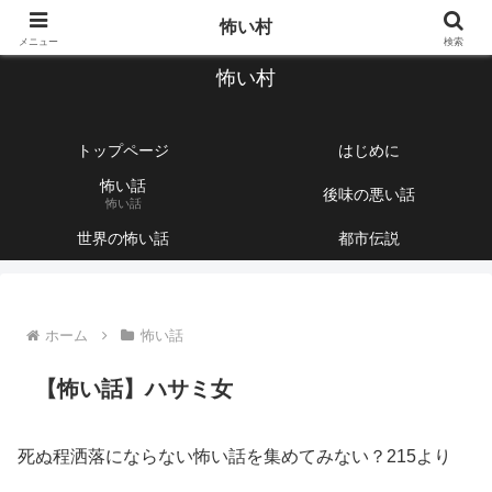
【1760話以上】怖い話と不思議な話を集めて紹介するサイト
怖い村
メニュー
検索
怖い村
トップページ
はじめに
怖い話
後味の悪い話
怖い話
世界の怖い話
都市伝説
ホーム
怖い話
【怖い話】ハサミ女
死ぬ程洒落にならない怖い話を集めてみない？215より