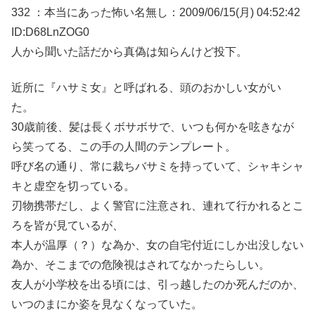
332 ：本当にあった怖い名無し：2009/06/15(月) 04:52:42
ID:D68LnZOG0
人から聞いた話だから真偽は知らんけど投下。
近所に『ハサミ女』と呼ばれる、頭のおかしい女がい
た。
30歳前後、髪は長くボサボサで、いつも何かを呟きなが
ら笑ってる、この手の人間のテンプレート。
呼び名の通り、常に裁ちバサミを持っていて、シャキシャ
キと虚空を切っている。
刃物携帯だし、よく警官に注意され、連れて行かれるとこ
ろを皆が見ているが、
本人が温厚（？）な為か、女の自宅付近にしか出没しない
為か、そこまでの危険視はされてなかったらしい。
友人が小学校を出る頃には、引っ越したのか死んだのか、
いつのまにか姿を見なくなっていた。