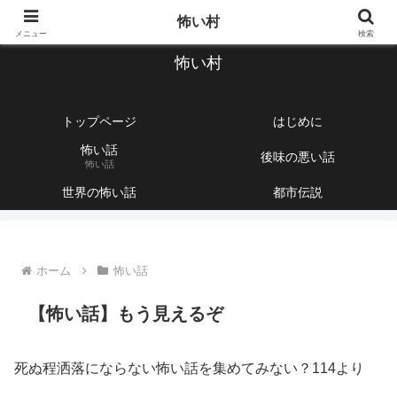
【1760話以上】怖い話と不思議な話を集めて紹介するサイト
怖い村
メニュー
検索
怖い村
トップページ
はじめに
怖い話
後味の悪い話
怖い話
世界の怖い話
都市伝説
ホーム
怖い話
【怖い話】もう見えるぞ
死ぬ程洒落にならない怖い話を集めてみない？114より