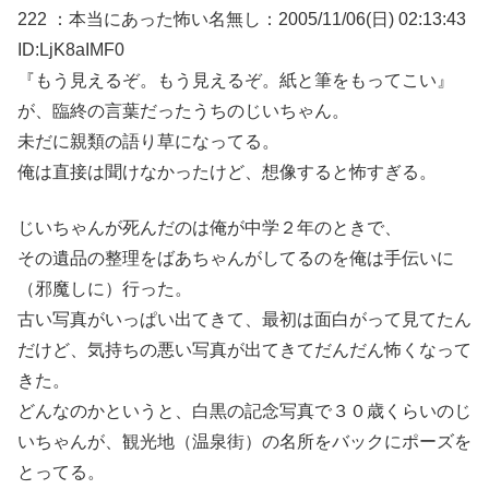
222 ：本当にあった怖い名無し：2005/11/06(日) 02:13:43
ID:LjK8aIMF0
『もう見えるぞ。もう見えるぞ。紙と筆をもってこい』
が、臨終の言葉だったうちのじいちゃん。
未だに親類の語り草になってる。
俺は直接は聞けなかったけど、想像すると怖すぎる。
じいちゃんが死んだのは俺が中学２年のときで、
その遺品の整理をばあちゃんがしてるのを俺は手伝いに
（邪魔しに）行った。
古い写真がいっぱい出てきて、最初は面白がって見てたん
だけど、気持ちの悪い写真が出てきてだんだん怖くなって
きた。
どんなのかというと、白黒の記念写真で３０歳くらいのじ
いちゃんが、観光地（温泉街）の名所をバックにポーズを
とってる。