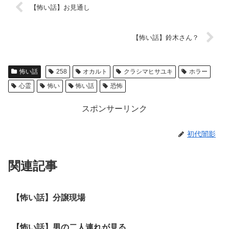
【怖い話】お見通し
【怖い話】鈴木さん？
怖い話
258
オカルト
クラシマヒサユキ
ホラー
心霊
怖い
怖い話
恐怖
スポンサーリンク
初代闇影
関連記事
【怖い話】分譲現場
【怖い話】男の二人連れが見る