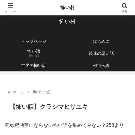
【1760話以上】怖い話と不思議な話を集めて紹介するサイト
怖い村
メニュー
検索
怖い村
トップページ
はじめに
怖い話
後味の悪い話
怖い話
世界の怖い話
都市伝説
ホーム
怖い話
【怖い話】クラシマヒサユキ
死ぬ程洒落にならない怖い話を集めてみない？258より