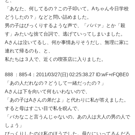
と、
「あなた、何してるの？この子叩いて。Aちゃん今日学校
どうしたの？」などと問い詰めました。
男の子はびっくりするような声で、「ババァ」とか「殺
す」みたいな捨て台詞で、逃げていってしまいました。
Aさんは泣いてるし、何か事情ありそうだし、無理に家に
連れて帰るのも、と、
私たちは３人で、近くの喫茶店に入りました。
888 ：885-4：2011/03/27(日) 02:25:38.27 ID:wF+rFQBE0
「あの人だれなの？どうして一緒だったの？」
Aさんは下を向いて何もいわないので、
「あの子はAさんの弟だよ」と代わりに私が答えました。
すると母はすごい目で私を睨んで、
「バカなこと言うんじゃないの。あの人は大人の男の人で
しょう」
びっくりしたのは私のほうでした。母なにいってるんだろ