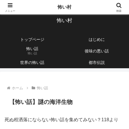
【1760話以上】怖い話と不思議な話を集めて紹介するサイト
怖い村
メニュー
検索
怖い村
トップページ
はじめに
怖い話
後味の悪い話
怖い話
世界の怖い話
都市伝説
ホーム
怖い話
【怖い話】謎の海洋生物
死ぬ程洒落にならない怖い話を集めてみない？118より