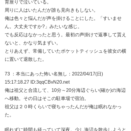
育座りで泣いている。
周りに人はいたんだが誰も見向きもしない。
俺は色々と悩んだが声を掛けることにした。「すいませ
ん。大丈夫ですか?」みたいな感じ。
でも反応はなかったと思う。最初の声掛けで返事して貰え
ないと、かなり気まずい。
とりあえず、常備していたポケットティッシュを彼女の横
に置いて退散した。
73 ：本当にあった怖い名無し：2022/04/17(日)
15:17:18.27 ID:3qqCBvN20.net
俺は祖父と合流して、10分～20分海辺ぐらい(確か)の海辺
へ移動。その日はそこの駐車場で宿泊。
祖父は２０時くらいで寝ちゃったんだが俺は眠れなかっ
た。
眠れずに時間も経っていて深夜。少し海辺を散歩しようと