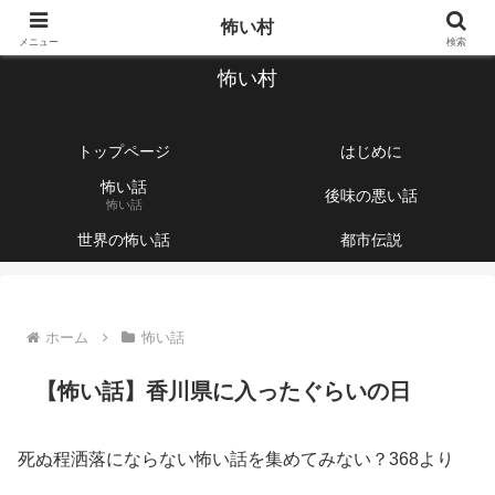
【1760話以上】怖い話と不思議な話を集めて紹介するサイト
怖い村
メニュー
検索
怖い村
トップページ
はじめに
怖い話
後味の悪い話
怖い話
世界の怖い話
都市伝説
ホーム
怖い話
【怖い話】香川県に入ったぐらいの日
死ぬ程洒落にならない怖い話を集めてみない？368より