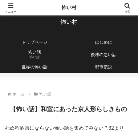
【1760話以上】怖い話と不思議な話を集めて紹介するサイト
怖い村
メニュー
検索
怖い村
トップページ
はじめに
怖い話
後味の悪い話
怖い話
世界の怖い話
都市伝説
ホーム
怖い話
【怖い話】和室にあった京人形らしきもの
死ぬ程洒落にならない怖い話を集めてみない？32より