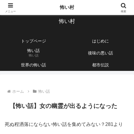
【1760話以上】怖い話と不思議な話を集めて紹介するサイト
怖い村
メニュー
検索
怖い村
トップページ
はじめに
怖い話
後味の悪い話
怖い話
世界の怖い話
都市伝説
ホーム
怖い話
【怖い話】女の幽霊が出るようになった
死ぬ程洒落にならない怖い話を集めてみない？281より