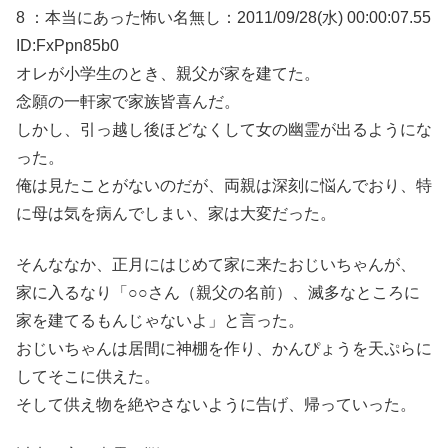
8 ：本当にあった怖い名無し：2011/09/28(水) 00:00:07.55
ID:FxPpn85b0
オレが小学生のとき、親父が家を建てた。
念願の一軒家で家族皆喜んだ。
しかし、引っ越し後ほどなくして女の幽霊が出るようにな
った。
俺は見たことがないのだが、両親は深刻に悩んでおり、特
に母は気を病んでしまい、家は大変だった。
そんななか、正月にはじめて家に来たおじいちゃんが、
家に入るなり「○○さん（親父の名前）、滅多なところに
家を建てるもんじゃないよ」と言った。
おじいちゃんは居間に神棚を作り、かんぴょうを天ぷらに
してそこに供えた。
そして供え物を絶やさないように告げ、帰っていった。