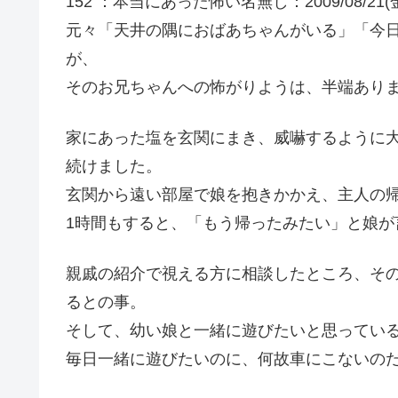
152 ：本当にあった怖い名無し：2009/08/21(金) 17
元々「天井の隅におばあちゃんがいる」「今
が、
そのお兄ちゃんへの怖がりようは、半端あり
家にあった塩を玄関にまき、威嚇するように
続けました。
玄関から遠い部屋で娘を抱きかかえ、主人の
1時間もすると、「もう帰ったみたい」と娘が
親戚の紹介で視える方に相談したところ、そ
るとの事。
そして、幼い娘と一緒に遊びたいと思ってい
毎日一緒に遊びたいのに、何故車にこないの