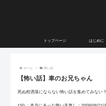
トップページ
はじめに
ホーム
怖い話
【怖い話】車のお兄ちゃん
死ぬ程洒落にならない怖い話を集めてみない？
150 ：本当にあった怖い名無し：2009/08/21(金) 17