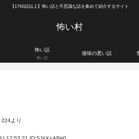
【1760話以上】怖い話と不思議な話を集めて紹介するサイト
怖い村
怖い話
後味の悪い話
怖い話
224より
:53:21 ID:5JsX+ABe0