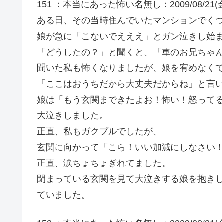
151 ：本当にあった怖い名無し：2009/08/21(金) 17
ある日、その当時住んでいたマンションでく
娘が急に「こないでえええ」とガン泣きし始
「どうしたの？」と聞くと、「車のお兄ちゃ
聞いた私も怖くなりましたが、娘を宥めなく
「ここはおうちだから大丈夫だからね」と言
娘は「もう玄関まできたよお！怖い！怒って
大泣きしました。
正直、私もガクブルでしたが、
玄関に向かって「こら！いい加減にしなさい
正直、涙ちょちょぎれてました。
閉まっている玄関を見て大泣きする娘を抱き
ていました。