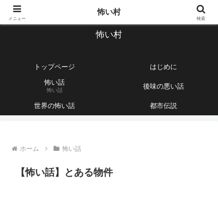
【1760話以上】怖い話と不思議な話を集めて紹介するサイト
怖い村
メニュー
検索
怖い村
トップページ
はじめに
怖い話
後味の悪い話
怖い話
世界の怖い話
都市伝説
ホーム
怖い話
【怖い話】とある物件