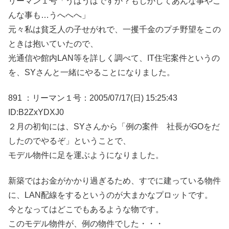
リーマン１号「うはうはですか？もしかしてあんな事やこ
んな事も…うへへへ」
元々私は貧乏人の子せがれで、一攫千金のプチ野望をこの
ときは抱いていたので、
光通信や館内LAN等を詳しく調べて、IT住宅案件というの
を、SYさんと一緒にやることになりました。
891 ：リーマン１号：2005/07/17(日) 15:25:43
ID:B2ZxYDXJ0
２月の初旬には、SYさんから「例の案件 社長がGOをだ
したのでやるぞ」ということで、
モデル物件に足を運ぶようになりました。
新築ではお金がかかり過ぎるため、すでに建っている物件
に、LAN配線をするというのが大まかなプロットです。
今となってはどこでもあるような物です。
このモデル物件が、例の物件でした・・・