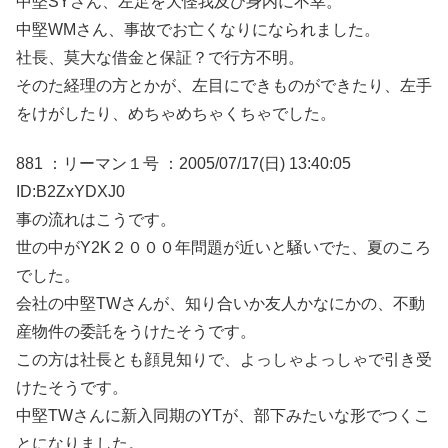
中堅SYさん、左足を大怪我及び身内に不幸。
中堅WMさん、事故でお亡くなりになられました。
社長、莫大な借金と保証？で行方不明。
そのた経理の方とかが、左目にできものができたり、左手
をけがしたり、めちゃめちゃくちゃでした。
881 ：リーマン１号 ：2005/07/17(日) 13:40:05
ID:B2ZxYDXJ0
事の流れはこうです。
世の中がY2K２０００年問題が近いと騒いでた、夏のころ
でした。
会社の中堅TWさんが、知り合いか友人かなにかの、不動
産物件の委託をうけたそうです。
この方は社長とも顔見知りで、よっしゃよっしゃで引き受
けたそうです。
中堅TWさんに新入同期のYTが、部下みたいな形でつくこ
とになりました。