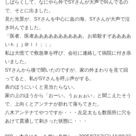
しばらくして、なにやら外でSYさんが大声で叫んでるの
で、そとに出ました。
見た光景が、SYさんを中心に血の海。SYさんが大声で泣
き叫んでました。
「医者、医者ああああああああああ。お前殺すぞああああ
いｈｊｊ＠ｌｌ；；」
私は大慌てで救急車を呼び、会社に連絡して病院に付き添
いました。
SYさんから後で聞いたのですが、家の外まわりを見て回
ってると、私がSYさんを呼ぶ声がする。
表のほうにいくと見当たらない。
家の上のほうから「おーい。うぉぉぉい」と聞こえたそう
で、上向くとアンテナが折れて落ちてきた。
八木アンテナてやつですか・・・左足太もも数箇所に穴を
あけて貫通して刺さった状態に・・・