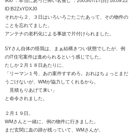
900 ：本当にあった怖い名無し ：2005/07/17(日) 16:09:22
ID:B2ZxYDXJ0
それから２、３日はいろいろごたごたあって、その物件の
ことを忘れてました。
アンテナの老朽化による事故で片付けられました。
SYさん自体の怪我は、まぁ結構きつい状態でしたが、例
のIT住宅案件は進められるという感じでした。
たしか２月１８日あたりに、
「リーマン１号、あの案件すすめろ。おれはちょっとまだ
うごけないが、WMが協力してくれるから。
見積もりあげて来い」
と命令されました。
２月１９日。
WMさんと一緒に、例の物件に行きました。
まだ玄関に血の跡が残っていて、WMさんが、