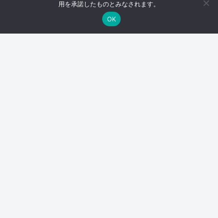
【怖い話】ある夜目が覚めたら自分一人きりだった
用を承諾したものとみなされます。
OK
スポンサーリンク