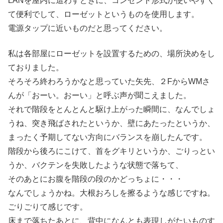
LANを屋内に這わすときに、コンセント形式が使いやすく
て便利でして、ローゼットというものを使用します。
電源タップに近いものだと思ってください。
私は各部屋にローゼットを設置するための、場所決めをし
ておりました。
そろそろ終わろうかなと思っていた矢先、２FからWMさ
んが「おーい。おーい」と呼ぶ声が聞こえました。
それで階段をとんとんと駆け上がった瞬間に、なんでしょ
うね、突き飛ばされたというか、壁にあたったというか、
まったく予期してない方向にバランスを崩したんです。
階段から後ろにこけて、首をグキリというか、ごりっとい
うか、バクテンを失敗したような状態で落ちて、
そのあとにお腹を階段の段のかどっちょに・・・
なんでしょうかね。大根おろしを擦るような感じですね。
ごりごりて感じです。
床まで落ちたあとに、背中になんとも表現しがたいものす