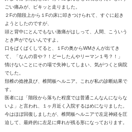
ごい痛みが、ビキッと走りました。
２Fの階段上から１Fの床に叩きつけられて、すぐに起き
ようとしたのですが、
頭と背中にとんでもない激痛がはしって、人間、こういう
とき声がでないんですよ。
口をぱくぱくしてると、１Fの奥からWMさんが出てき
て、「なんの音や？！どーしたんやリーマン１号？！」
情けないことにその場で失神してしまい、気がつくと病院
でした。
頚椎の捻挫及び、椎間板ヘルニア。これが私の診断結果で
す。
医者には「階段から落ちた程度では普通こんなんにならな
いよ」と言われ、１ヶ月近く入院するはめになりました。
今はほぼ回復しましたが、椎間板ヘルニアで左足神経を圧
迫して、最終的に左足に痺れが残る形になっております。