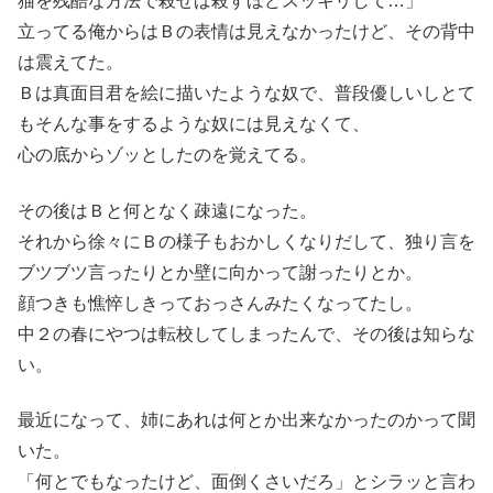
猫を残酷な方法で殺せば殺すほどスッキリして…」
立ってる俺からはＢの表情は見えなかったけど、その背中
は震えてた。
Ｂは真面目君を絵に描いたような奴で、普段優しいしとて
もそんな事をするような奴には見えなくて、
心の底からゾッとしたのを覚えてる。
その後はＢと何となく疎遠になった。
それから徐々にＢの様子もおかしくなりだして、独り言を
ブツブツ言ったりとか壁に向かって謝ったりとか。
顔つきも憔悴しきっておっさんみたくなってたし。
中２の春にやつは転校してしまったんで、その後は知らな
い。
最近になって、姉にあれは何とか出来なかったのかって聞
いた。
「何とでもなったけど、面倒くさいだろ」とシラッと言わ