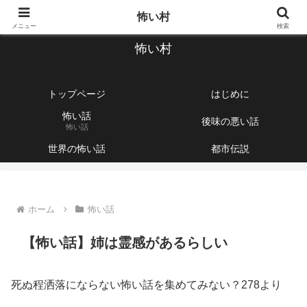
【1760話以上】怖い話と不思議な話を集めて紹介するサイト
怖い村
メニュー
検索
怖い村
トップページ
はじめに
怖い話
後味の悪い話
怖い話
世界の怖い話
都市伝説
ホーム
怖い話
【怖い話】姉は霊感があるらしい
死ぬ程洒落にならない怖い話を集めてみない？278より