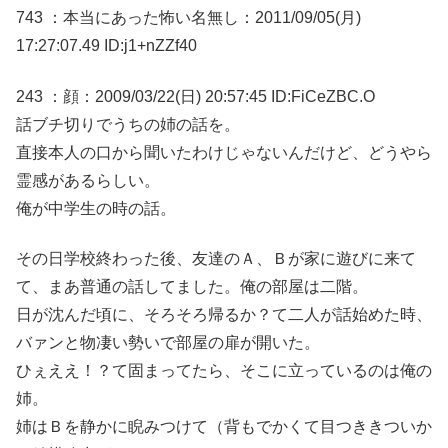
743 ：本当にあった怖い名無し：2011/09/05(月)
17:27:07.49 ID:j1+nZZf40
243 ：顔：2009/03/22(日) 20:57:45 ID:FiCeZBC.O
話ブチ切りでうちの姉の話を。
直接本人の口から聞いたわけじゃないんだけど、どうやら
霊感があるらしい。
俺が中学生の時の話。
その日学校終わった後、友達のＡ、Ｂが家に遊びに来て
て、まあ普通の話してました。俺の部屋は二階。
日が沈んだ頃に、そろそろ帰るか？て二人が話始めた時、
バァンと物凄い勢いで部屋の扉が開いた。
ひぇええ！？て固まってたら、そこに立っているのは俺の
姉。
姉はＢを静かに睨みつけて（背もでかくて目つききついか