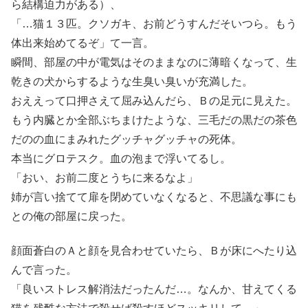
ら結構迫力がある）、
「…猫１３匹。クソガキ、お前どうすんだそいつら。もう
体出来始めてるぞ」て一言。
瞬間、部屋の中が電気はそのままなのに薄暗くなって、生
乾きの犬からするような生臭い臭いが充満した。
おええって口押さえて屈み込んだら、Ｂの足元に見えた。
もう内臓とか全部ぶちまけたような、三毛だの黒だの茶色
だのの血にまみれたグッチャグッチャの死体。
本当にグロテスク。血の泡まで浮いてるし。
「おい、お前二度とうちに来るなよ」
姉が言い捨てて扉を閉めていなくなると、不思議な事にも
との俺の部屋に戻った。
顔面蒼白のＡと顔を見合わせていたら、Ｂが床にへたり込
んで言った。
「良いストレス解消法だったんだ…。なんか、甘えてくる