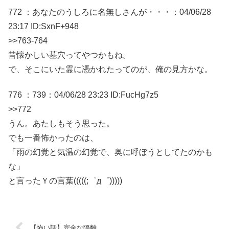
772 ：あなたのうしろに名無しさんが・・・：04/06/28
23:17 ID:SxnF+948
>>763-764
昔懐かしい墓穴ってやつかもね。
で、そこにいた霊に憑かれたってのが、俺の見方かな。
776 ：739：04/06/28 23:23 ID:FucHg7z5
>>772
うん。あたしもそう思った。
でも一番怖かったのは、
「雨の幻覚と気温の幻覚で、奥に呼ぼうとしてたのかも
な」
と言ったＹの言葉(((((;゜д゜)))))
【怖い話】完全な隔離