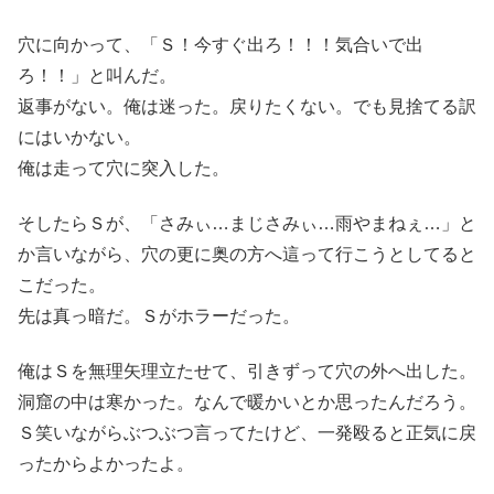
穴に向かって、「Ｓ！今すぐ出ろ！！！気合いで出
ろ！！」と叫んだ。
返事がない。俺は迷った。戻りたくない。でも見捨てる訳
にはいかない。
俺は走って穴に突入した。
そしたらＳが、「さみぃ…まじさみぃ…雨やまねぇ…」と
か言いながら、穴の更に奥の方へ這って行こうとしてると
こだった。
先は真っ暗だ。Ｓがホラーだった。
俺はＳを無理矢理立たせて、引きずって穴の外へ出した。
洞窟の中は寒かった。なんで暖かいとか思ったんだろう。
Ｓ笑いながらぶつぶつ言ってたけど、一発殴ると正気に戻
ったからよかったよ。