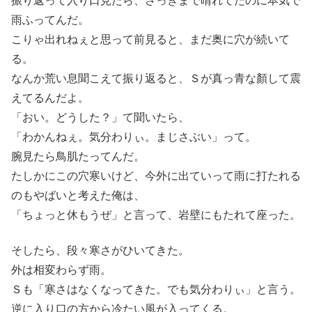
振り返って入り口見たら、さっきまで晴れてたのに本気で
雨ふってんだ。
こりゃ出れねぇと思って前見ると、まだ奥に穴が続いて
る。
なんか荒い息聞こえて振り返ると、Ｓが真っ青な顏して震
えてるんだよ。
「おい。どうした？」て聞いたら、
「わかんねぇ。気分わりぃ。まじさぶい」って。
腕見たら鳥肌たってんだ。
たしかにこの穴寒いけど、今外に出ていって雨に打たれる
のもやばいと考えた俺は、
「ちょっと休もうぜ」と言って、岩壁にもたれて座った。
そしたら、段々寒さがひいてきた。
外は相変わらず雨。
Ｓも「寒さはなくなってきた。でも気分わりぃ」と言う。
逆に入り口の方から冷たい風が入ってくる。