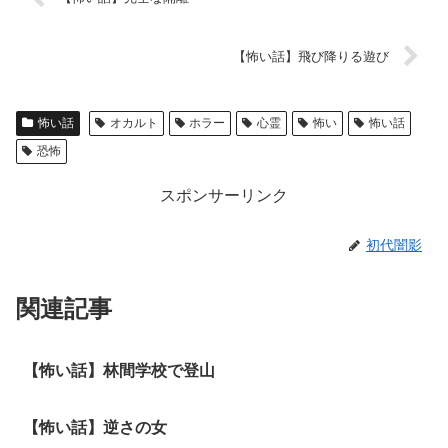
【怖い話】飛び降りる遊び
怖い話
オカルト
ホラー
心霊
怖い
怖い話
恐怖
スポンサーリンク
初代闇影
関連記事
【怖い話】林間学校で登山
【怖い話】逆さの女