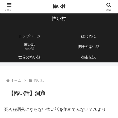
【1760話以上】怖い話と不思議な話を集めて紹介するサイト
怖い村
メニュー
検索
怖い村
トップページ
はじめに
怖い話
後味の悪い話
怖い話
世界の怖い話
都市伝説
ホーム
怖い話
【怖い話】洞窟
死ぬ程洒落にならない怖い話を集めてみない？76より