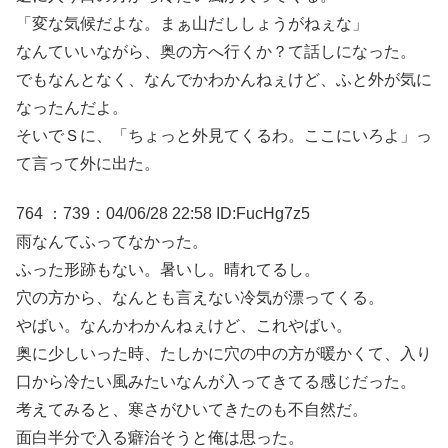
「変な気候だよな。まぁ山だししょうがねぇな」
なんていいながら、奥の方へ行くか？て話しになった。
でもなんとなく、なんでかわかんねぇけど、ふと外が気に
なったんだよ。
そいでＳに、「ちょっと外見てくるわ。ここにいろよ」っ
て言って外に出た。
764 ：739：04/06/28 22:58 ID:FucHg7z5
雨なんてふってなかった。
ふった形跡もない。暑いし。晴れてるし。
穴の方から、なんとも言えない冷気が漂ってくる。
やばい。なんかわかんねぇけど、これやばい。
奥に少しいった時、たしかに穴の中の方が暖かくて、入り
口から冷たい風みたいなんが入ってきてる感じだった。
考えてみると、寒さがひいてきたのも不自然だ。
面白半分で入る癖治そうと俺は思った。