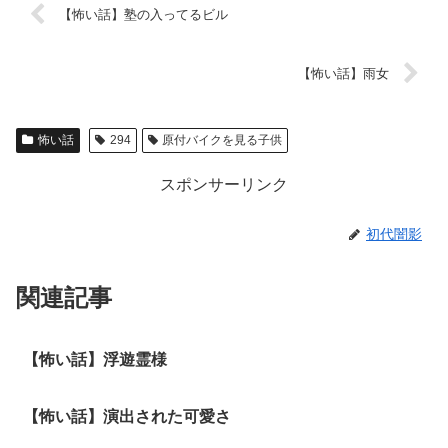
【怖い話】塾の入ってるビル
【怖い話】雨女
怖い話
294
原付バイクを見る子供
スポンサーリンク
初代闇影
関連記事
【怖い話】浮遊霊様
【怖い話】演出された可愛さ