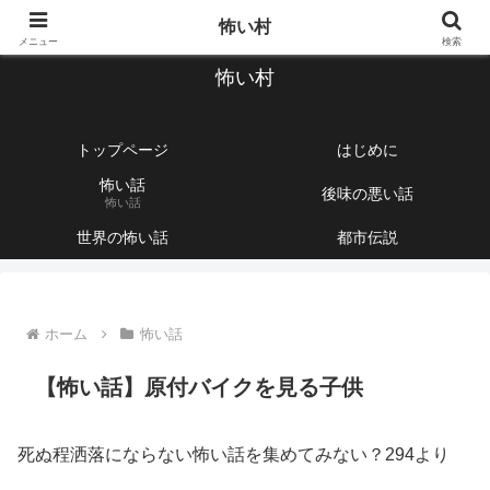
【1760話以上】怖い話と不思議な話を集めて紹介するサイト
怖い村
メニュー
検索
怖い村
トップページ
はじめに
怖い話
後味の悪い話
怖い話
世界の怖い話
都市伝説
ホーム
怖い話
【怖い話】原付バイクを見る子供
死ぬ程洒落にならない怖い話を集めてみない？294より