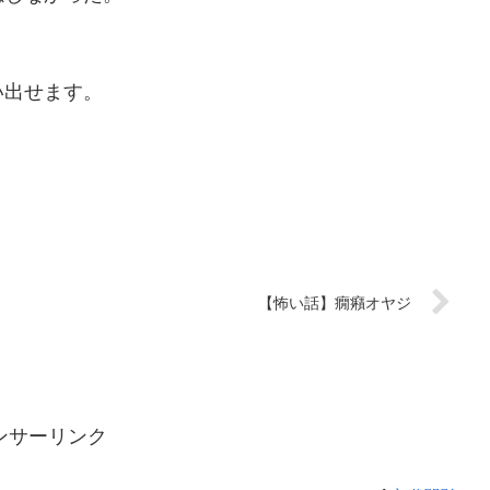
い出せます。
【怖い話】癇癪オヤジ
ンサーリンク