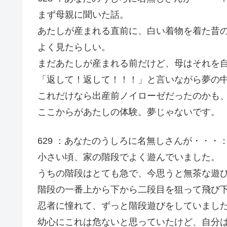
まず母親に聞いた話。
あたしが産まれる直前に、白い着物を着た昔
よく見たらしい。
まだあたしが産まれる前だけど、母はそれを
「返して！返して！！！」と言いながら夢の
これだけなら出産前ノイローゼだったのかも
ここからがあたしの体験。夢じゃないです。
629 ：あなたのうしろに名無しさんが・・・：04/07/
小さい頃、家の階段でよく遊んでいました。
うちの階段はとても急で、今思うと無茶な遊
階段の一番上から下から二段目を狙って飛び
忍者に憧れて、ずっと階段遊びをしていまし
幼心にこれは危ないと思っていたけど、自分