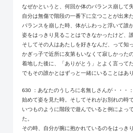
なぜかというと、何回か体のバランス崩して
自分は無傷で階段の一番下に立つことが出来
バランスを崩した時、体がふわっと浮いて誰
姿をはっきり見ることはできなかったけど、
そしてその人はあたしを好きなんだ、って知
かぎっ子で近所に友第もいなくて寂しかった
着地した後に、「ありがとう」とよく言ってた
でもその誰かとはずっと一緒にいることはあ
630 ：あなたのうしろに名無しさんが・・・：04/07/
始めて姿を見た時。そしてそれがお別れの時
いつものように階段で遊んでいると例によっ
た。
その時、自分が腕に抱かれているのをはっき