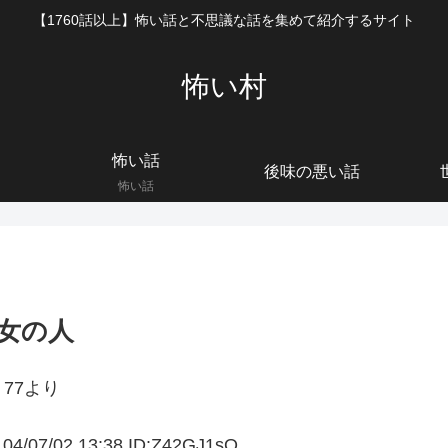
【1760話以上】怖い話と不思議な話を集めて紹介するサイト
怖い村
怖い話
後味の悪い話
怖い話
女の人
77より
02 13:38 ID:Z42GJ1sO