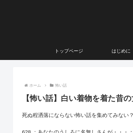
トップページ
はじめに
ホーム
怖い話
【怖い話】白い着物を着た昔の
死ぬ程洒落にならない怖い話を集めてみない？
628 ：あなたのうしろに名無しさんが・・・：04/07/