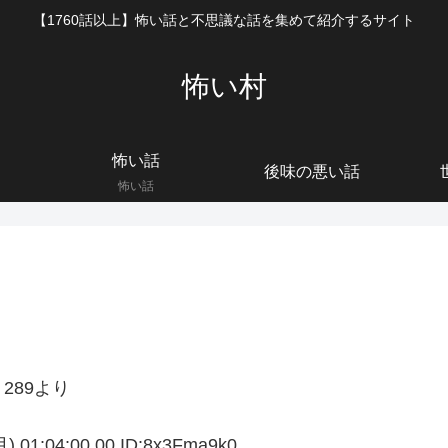
【1760話以上】怖い話と不思議な話を集めて紹介するサイト
怖い村
怖い話
後味の悪い話
怖い話
289より
:04:00.00 ID:8x3Fma9k0