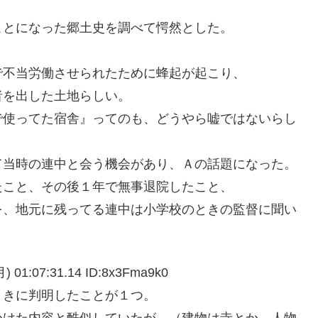
ことになった郷土史を調べて愕然とした。
で不当労働させられたために蜂起が起こり、
者を出した土地らしい。
で使ってた宿舎』ってのも、どうやら嘘ではないらし
て当時の連中と会う機会があり、Ａの話題になった。
たこと、その後１年で無事退院したこと、
を、地元に残ってる連中は小学校のときの監督に聞い
:07:31.14 ID:8x3Fma9k0
ときに判明したことが１つ。
かけた内容と酷似していたが、（建物は寺とか、人物