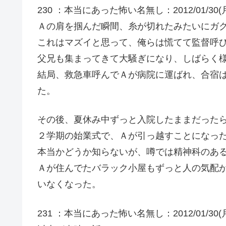
230 ：本当にあった怖い名無し：2012/01/30(月) 01
Ａの肩を掴んだ瞬間、糸が切れたみたいにガ
これはマズイと思って、俺らは慌てて監督呼
父兄も集まってきて大騒ぎになり、しばらく
結局、救急車呼んでＡが病院に運ばれ、合宿
た。
その後、夏休み中ずっと入院したままだった
２学期の始業式で、Ａが引っ越すことになっ
本当かどうか知らないが、噂では精神科のあ
Ａが住んでたバラック小屋もずっと人の気配
いなくなった。
231 ：本当にあった怖い名無し：2012/01/30(月) 01