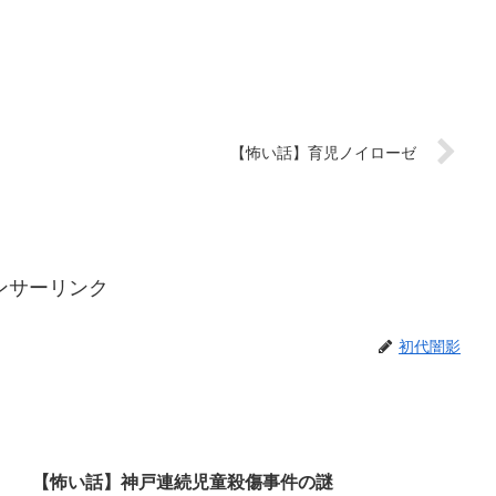
【怖い話】育児ノイローゼ
ンサーリンク
初代闇影
【怖い話】神戸連続児童殺傷事件の謎