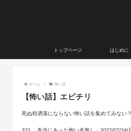
トップページ
はじめに
ホーム
怖い話
【怖い話】エビチリ
死ぬ程洒落にならない怖い話を集めてみない？
322 ：本当にあった怖い名無し：2022/07/24(日) 13: