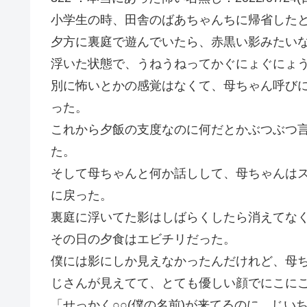
小学生の時、田舎のばあちゃんちに帰省した
夕方に裏庭で遊んでいたら、赤黒い影みたい
浮いた状態で、うねうねってかぐにょぐにょ
別に怖いとかの感覚はなくて、母ちゃん呼び
った。
これから夕飯の支度なのに何だとかぶつぶつ
た。
そして母ちゃんと何か話しして、母ちゃんは
に戻った。
裏庭に浮いてた影はしばらくしたら消えてな
その日の夕食はエビチリだった。
僕には影にしか見えなかったんだけれど、母
じさんが見えてて、とても優しい顔でにこに
「せっかく○○(僕の名前)が来てるのに、じい