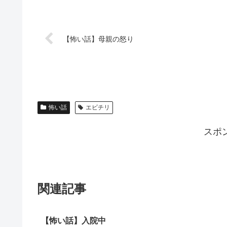
【怖い話】母親の怒り
怖い話
エビチリ
スポ
関連記事
【怖い話】入院中