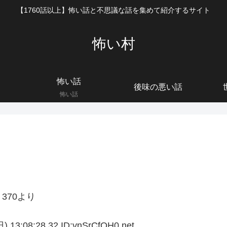
【1760話以上】怖い話と不思議な話を集めて紹介するサイト
怖い村
怖い話
後味の悪い話
怖い話
370より
08:28.32 ID:vnSrCfQH0.net