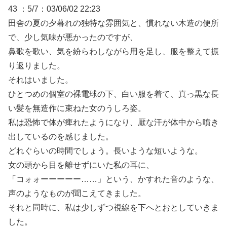
43 ：5/7：03/06/02 22:23
田舎の夏の夕暮れの独特な雰囲気と、慣れない木造の便所
で、少し気味が悪かったのですが、
鼻歌を歌い、気を紛らわしながら用を足し、服を整えて振
り返りました。
それはいました。
ひとつめの個室の裸電球の下、白い服を着て、真っ黒な長
い髪を無造作に束ねた女のうしろ姿。
私は恐怖で体が痺れたようになり、厭な汗が体中から噴き
出しているのを感じました。
どれぐらいの時間でしょう。長いような短いような。
女の頭から目を離せずにいた私の耳に、
「コォォーーーーー……」という、かすれた音のような、
声のようなものが聞こえてきました。
それと同時に、私は少しずつ視線を下へとおとしていきま
した。