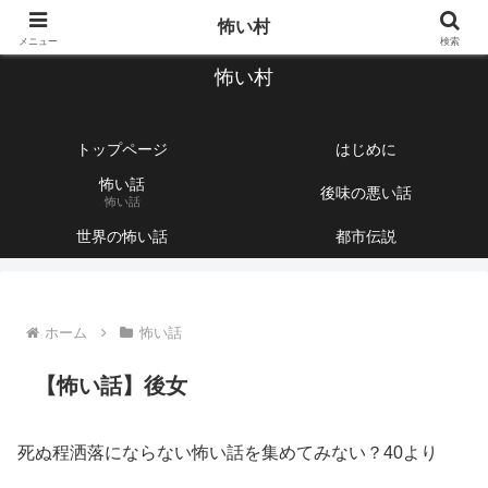
【1760話以上】怖い話と不思議な話を集めて紹介するサイト
怖い村
メニュー
検索
怖い村
トップページ
はじめに
怖い話
後味の悪い話
怖い話
世界の怖い話
都市伝説
ホーム
怖い話
【怖い話】後女
死ぬ程洒落にならない怖い話を集めてみない？40より