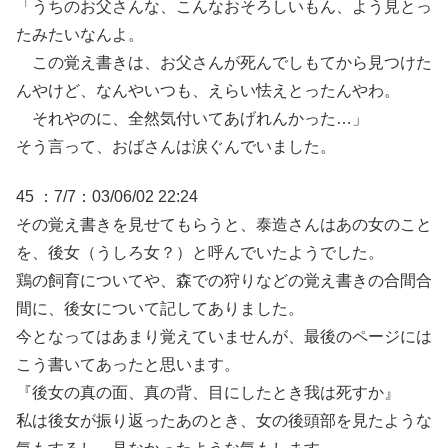
「うちのお父さんな、こんなおそろしいもん、よう見とっ
たみたいなんよ。
この覚え書きは、お父さんが死んでしもてから見つけた
んやけど、なんやいつも、えらい怯えとったんやわ。
それやのに、全然気付いてあげれんかった…」
そう言って、おばさんは涙ぐんでいました。
45 ：7/7：03/06/02 22:24
その覚え書きを見せてもらうと、泰造さんはあの女のこと
を、後女（うしろ女？）と呼んでいたようでした。
鶏の飼育についてや、森での狩りなどの覚え書きの合間合
間に、後女について記してありました。
今となってはあまり覚えていませんが、最後のページには
こう書いてあったと思います。
『後女の真の面、真の背、目にしたとき我は死すか』
私は後女が振り返ったあのとき、女の後頭部を見たような