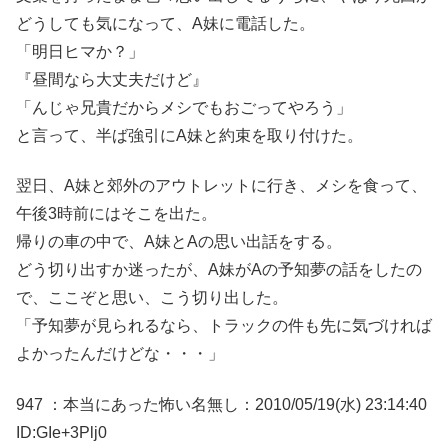
どうしても気になって、A妹に電話した。
「明日ヒマか？」
『昼間なら大丈夫だけど』
「んじゃ兄貴だからメシでもおごってやろう」
と言って、半ば強引にA妹と約束を取り付けた。
翌日、A妹と郊外のアウトレットに行き、メシを食って、
午後3時前にはそこを出た。
帰りの車の中で、A妹とAの思い出話をする。
どう切り出すか迷ったが、A妹がAの予知夢の話をしたの
で、ここぞと思い、こう切り出した。
「予知夢が見られるなら、トラックの件も先に気づければ
よかったんだけどな・・・」
947 ：本当にあった怖い名無し：2010/05/19(水) 23:14:40
ID:GIe+3Plj0