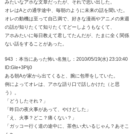
みたいなアホな文章だったが、それで思い出した。
オレはAとの通学途中、毎朝のように未来の話を聞いた。
オレの動機は至って自己満で、好きな漫画やアニメの来週
の話が知りたくて知りたくてどーしようもなくて、
アホみたいに毎日教えて君してたんだが、たまに全く関係
ない話をすることがあった。
943 ：本当にあった怖い名無し：2010/05/19(水) 23:10:40
ID:GIe+3Plj0
ある朝Aが家から出てくると、腕に包帯をしていた。
例によってオレは、アホな語り口で話しかけた（と思
う）。
「どうしたそれ？」
「昨日の夜火事があって、やけどした」
「え、火事？どこ？痛くない？」
「ガッコー行く道の途中に、茶色い犬いるじゃん？あそこ