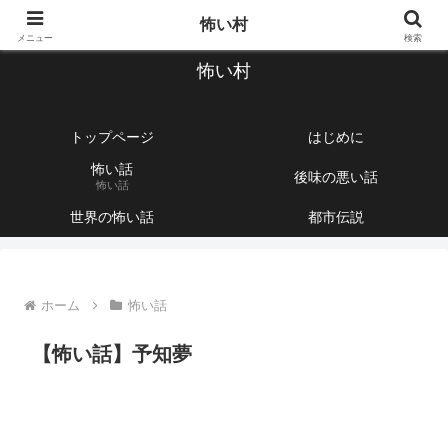
【1760話以上】怖い話と不思議な話を集めて紹介するサイト
怖い村
メニュー
検索
怖い村
トップページ
はじめに
怖い話
後味の悪い話
怖い話
世界の怖い話
都市伝説
ホーム
怖い話
【怖い話】予知夢