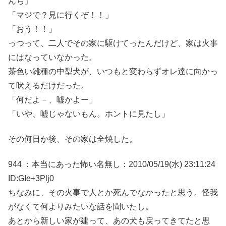
んち」
「マジで？見に行くぞ！！」
「おう！！」
っつって、二人でその家に駆けてったんだけど、家は火事
にはなっていなかった。
茶色い雑種の中型犬が、いつもと変わらずオレ達に向かっ
て吠えるだけだった。
「何だよ－、嘘かよー」
「いや、嘘じゃないもん。ホントに見たし」
その何日か後、その家は全焼した。
944 ：本当にあった怖い名無し：2010/05/19(水) 23:11:24
ID:GIe+3Plj0
ちなみに、その火事で人とか死んでなかったと思う。怪我
がなくて何よりみたいな話を聞いたし。
あとから新しい家が建って、あの犬も戻ってきてたと思