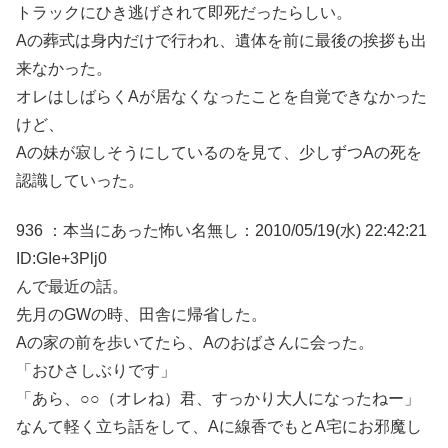
トラックにひき逃げされて即死だったらしい。
Aの葬式は身内だけで行われ、遺体を前に最後の挨拶も出
来なかった。
オレはしばらくAが居なくなったことを自覚できなかった
けど、
Aの妹が寂しそうにしているのを見て、少しずつAの死を
認識していった。
936 ：本当にあった怖い名無し：2010/05/19(水) 22:42:21
ID:GIe+3Plj0
んで最近の話。
先月のGWの時、田舎に帰省した。
Aの家の前を歩いてたら、Aのおばさんに会った。
「おひさしぶりです」
「あら、○○（オレね）君、すっかり大人になったねー」
なんて軽く立ち話をして、Aに線香でもとA宅にお邪魔し