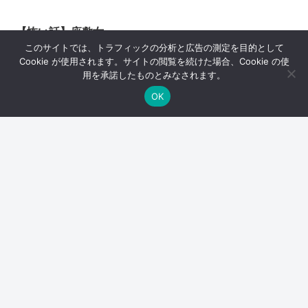
【怖い話】座敷女
このサイトでは、トラフィックの分析と広告の測定を目的として
Cookie が使用されます。サイトの閲覧を続けた場合、Cookie の使
【怖い話】変な医者
用を承諾したものとみなされます。
OK
スポンサーリンク