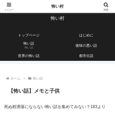
【1760話以上】怖い話と不思議な話を集めて紹介するサイト
怖い村
メニュー
検索
怖い村
トップページ
はじめに
怖い話
後味の悪い話
怖い話
世界の怖い話
都市伝説
ホーム
怖い話
【怖い話】メモと子供
死ぬ程洒落にならない怖い話を集めてみない？183より