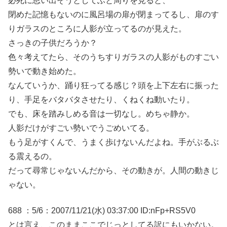
必死に思い出そうとしてふと周りを見ると、
閉めた記憶もないのに風呂場の扉が閉まってるし、扉のす
りガラスのところに人影が立ってるのが見えた。
さっきの子供だろうか？
色々考えてたら、そのうちすりガラスの人影がものすごい
勢いで動き始めた。
なんていうか、踊り狂ってる感じ？頭を上下左右に振った
り、手足をバタバタさせたり、くねくね動いたり。
でも、床を踏みしめる音は一切なし。めちゃ静か。
人影だけがすごい勢いでうごめいてる。
もう足がすくんで、うまく歩けないんだよね。手がぶるぶ
る震えるの。
だって尋常じゃないんだから、その動きが。人間の動きじ
ゃない。
688 ：5/6：2007/11/21(水) 03:37:00 ID:nFp+RS5V0
とは言え、このままここでじっとしてる訳にもいかない。