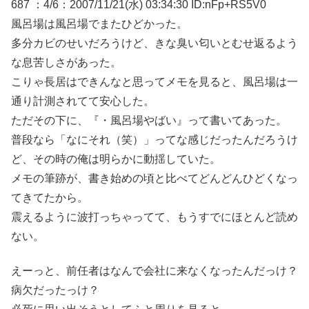
687 ：4/6：2007/11/21(水) 03:34:30 ID:nFp+RS5V0
風呂場は風呂場でまたひどかった。
多分カビのせいだろうけど、きな臭い匂いとむせ返るよう
な息苦しさがあった。
こりゃ長居はできんなと思ってメモを見ると、風呂場は一
通り計測されてて安心した。
ただその下に、『・風呂場やばい』って書いてあった。
普段なら「なにそれ（笑）」ってな感じだったんだろうけ
ど、その時の俺は明らかに動揺していた。
メモの筆跡が、書き始めの頃と比べてどんどんひどくなっ
てきてたから。
震えるように波打っちゃってて、もうすでにほとんど読め
ない。
えーっと、前任者はなんで会社に来なくなったんだっけ？
病欠だったっけ？