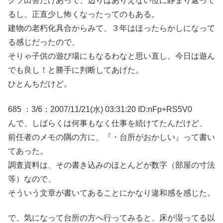
クソ田舎だけあって、辺りはありえない位に静まり返って
るし、正直少し怖くなったってのもある。
建物の老朽化具合からみて、３年はほったらかしになって
る感じだったので、
そりゃ子供の遊び場にもなるわなと思い直し、今日は遊ん
でも良し！と勝手に判断してあげた。
ひとんちだけど。
685 ：3/6：2007/11/21(水) 03:31:20 ID:nFp+RS5V0
んで、しばらくは何事もなく仕事を続けてたんだけど、
前任者のメモの隅の方に、『・台所がおかしい』って書い
てあった。
調査資料は、その書き込みのほとんどが数字（部屋の寸法
等）なので、
そういう文章が書いてあることにかなり違和感を感じた。
で、気になって台所の方へ行ってみると、床が湿ってる以