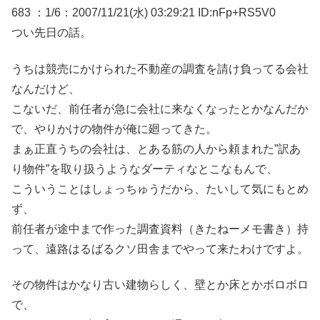
683 ：1/6：2007/11/21(水) 03:29:21 ID:nFp+RS5V0
つい先日の話。
うちは競売にかけられた不動産の調査を請け負ってる会社
なんだけど、
こないだ、前任者が急に会社に来なくなったとかなんだか
で、やりかけの物件が俺に廻ってきた。
まぁ正直うちの会社は、とある筋の人から頼まれた”訳あ
り物件”を取り扱うようなダーティなとこなもんで、
こういうことはしょっちゅうだから、たいして気にもとめ
ず、
前任者が途中まで作った調査資料（きたねーメモ書き）持
って、遠路はるばるクソ田舎までやって来たわけですよ。
その物件はかなり古い建物らしく、壁とか床とかボロボロ
で、