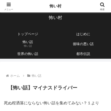
【1760話以上】怖い話と不思議な話を集めて紹介するサイト
怖い村
メニュー
検索
怖い村
トップページ
はじめに
怖い話
後味の悪い話
怖い話
世界の怖い話
都市伝説
ホーム
怖い話
【怖い話】マイナスドライバー
死ぬ程洒落にならない怖い話を集めてみない？１より