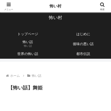
【1760話以上】怖い話と不思議な話を集めて紹介するサイト
怖い村
メニュー
検索
怖い村
トップページ
はじめに
怖い話
後味の悪い話
怖い話
世界の怖い話
都市伝説
ホーム
怖い話
【怖い話】舞姫