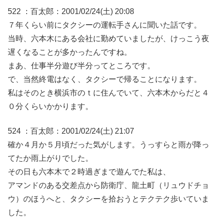
522 ：百太郎：2001/02/24(土) 20:08
７年くらい前にタクシーの運転手さんに聞いた話です。
当時、六本木にある会社に勤めていましたが、けっこう夜
遅くなることが多かったんですね。
まあ、仕事半分遊び半分ってところです。
で、当然終電はなく、タクシーで帰ることになります。
私はそのとき横浜市のｔに住んでいて、六本木からだと４
０分くらいかかります。
524 ：百太郎：2001/02/24(土) 21:07
確か４月か５月頃だった気がします。うっすらと雨が降っ
てたか雨上がりでした。
その日も六本木で２時過ぎまで遊んでた私は、
アマンドのある交差点から防衛庁、龍土町（リュウドチョ
ウ）のほうへと、タクシーを拾おうとテクテク歩いていま
した。