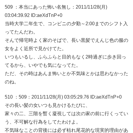
509 ：本当にあった怖い名無し：2011/11/28(月)
03:04:39.92 ID:aeXdTnP+0
当時大学二年生で、コンビニの夕勤～2:00までのシフト入
ってたんだわ。
そんで帰宅時よく家のそばで、長い黒髪でえんじ色の服の
女をよく近所で見かけてた。
いつもいるし、ふらふらと目的もなく2時過ぎに歩き回っ
てるから、いやでも気になってた。
ただ、その時はあんま怖いとか不気味とかは思わなかった
のね。
510 ：509：2011/11/28(月) 03:05:29.76 ID:aeXdTnP+0
その長い髪の女いつも見かけるたびに、
家々の二、三階を暫く凝視しては次の家の前に行くってい
う、不可解な行為をしてたわけよ。
不気味なことの背後には必ず枯れ尾花的な現実的理由があ