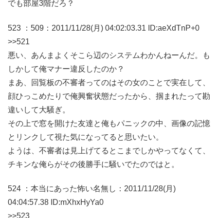
でも部屋3階だろ？
523 ：509：2011/11/28(月) 04:02:03.31 ID:aeXdTnP+0
>>521
悪い、あんまよくそこら辺のシステムわかんねーんだ。も
しかして俺マナー違反したのか？
まあ、回覧板の不審者ってのはその女のことで実在して、
顔ひっこめたりで俺興奮状態だったから、掴まれたって勘
違いして大騒ぎ。
その上で窓を開けた友達と俺もパニックの中、画像の記憶
とリンクして視た気になってると思いたい。
ようは、不審者は見上げてるとこまでしかやってなくて、
チキンな俺らがその後勝手に騒いでたのではと。
524 ：本当にあった怖い名無し：2011/11/28(月)
04:04:57.38 ID:mXhxHyYa0
>>523