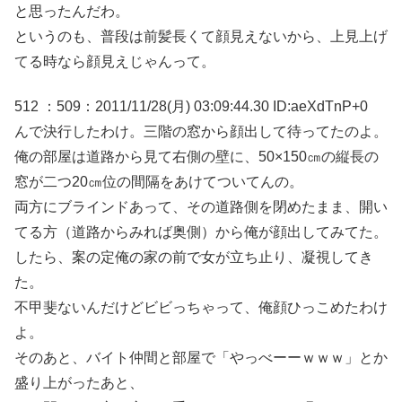
と思ったんだわ。
というのも、普段は前髪長くて顔見えないから、上見上げ
てる時なら顔見えじゃんって。
512 ：509：2011/11/28(月) 03:09:44.30 ID:aeXdTnP+0
んで決行したわけ。三階の窓から顔出して待ってたのよ。
俺の部屋は道路から見て右側の壁に、50×150㎝の縦長の
窓が二つ20㎝位の間隔をあけてついてんの。
両方にブラインドあって、その道路側を閉めたまま、開い
てる方（道路からみれば奥側）から俺が顔出してみてた。
したら、案の定俺の家の前で女が立ち止り、凝視してき
た。
不甲斐ないんだけどビビっちゃって、俺顔ひっこめたわけ
よ。
そのあと、バイト仲間と部屋で「やっべーーｗｗｗ」とか
盛り上がったあと、