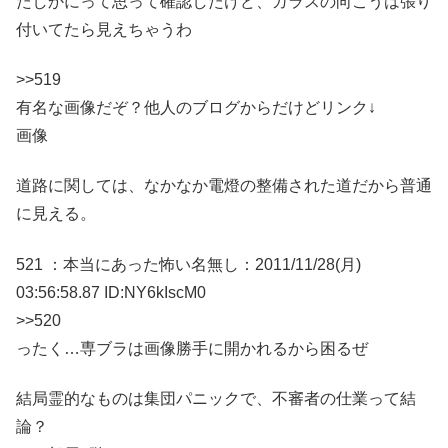
たしかにって思って確認したけど、ガラスの向こうは張り
付いてたら見えちゃうわ
>>519
有名な画像だぞ？他人のブログからだけどリンク↓
画像
道路に関しては、なかなか電燈の整備された道だから普通
に見える。
521 ：本当にあった怖い名無し：2011/11/28(月)
03:56:58.87 ID:NY6kIscM0
>>520
ったく…専ブラは画像勝手に開かれるから困るぜ
結局霊的なものは集団パニックで、不審者の仕業って結
論？