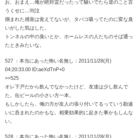
お、おまえ…俺が絶対霊だったって騒いでたら逆のこと言
うくせに…!!!(泣
掴まれた感覚は覚えてないが、タバコ吸ってたのに変な臭
いがした気はした。
トンネルの中の臭いとか、ホームレスの人たちのそば通っ
たときみたいな。
527 ：本当にあった怖い名無し：2011/11/28(月)
04:20:33.00 ID:aeXdTnP+0
>>525
オレ下戸だから飲んでなかったけど、友達は少し飲んで
た。缶ビールの小さい方一本。
もしかしたら、俺の方が友人の張り付いてるっていう勘違
いに呑まれたのかもな。相乗効果的に起きた事かもしんな
い。
528 ：本当にあった怖い名無し：2011/11/28(月)