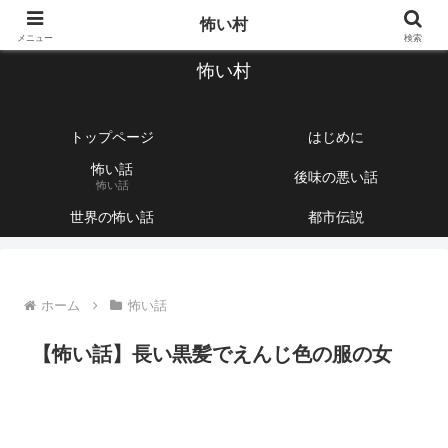
【1760話以上】怖い話と不思議な話を集めて紹介するサイト
怖い村
メニュー
検索
怖い村
トップページ
はじめに
怖い話
後味の悪い話
怖い話
世界の怖い話
都市伝説
ホーム
怖い話
【怖い話】長い黒髪でえんじ色の服の女