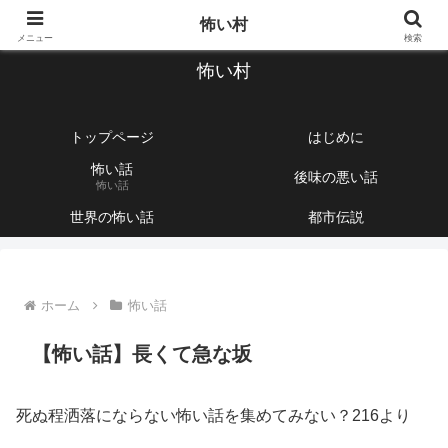
【1760話以上】怖い話と不思議な話を集めて紹介するサイト
怖い村
メニュー
検索
怖い村
トップページ
はじめに
怖い話
後味の悪い話
怖い話
世界の怖い話
都市伝説
ホーム
怖い話
【怖い話】長くて急な坂
死ぬ程洒落にならない怖い話を集めてみない？216より