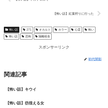
【怖い話】紅葉狩りに行った
怖い話
271
オカルト
ホラー
心霊
怖い
怖い話
恐怖
隔離校舎
スポンサーリンク
初代闇影
関連記事
【怖い話】キウイ
【怖い話】彷徨える女