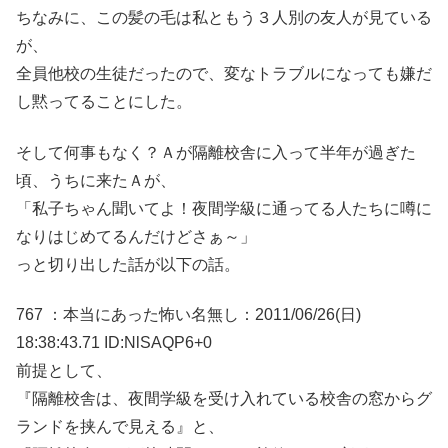
ちなみに、この髪の毛は私ともう３人別の友人が見ている
が、
全員他校の生徒だったので、変なトラブルになっても嫌だ
し黙ってることにした。
そして何事もなく？Ａが隔離校舎に入って半年が過ぎた
頃、うちに来たＡが、
「私子ちゃん聞いてよ！夜間学級に通ってる人たちに噂に
なりはじめてるんだけどさぁ～」
っと切り出した話が以下の話。
767 ：本当にあった怖い名無し：2011/06/26(日)
18:38:43.71 ID:NlSAQP6+0
前提として、
『隔離校舎は、夜間学級を受け入れている校舎の窓からグ
ランドを挟んで見える』と、