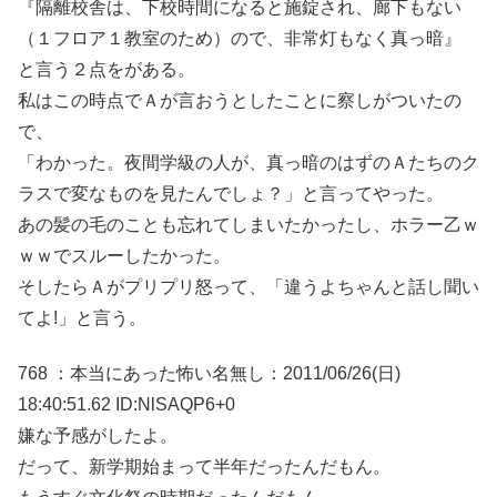
『隔離校舎は、下校時間になると施錠され、廊下もない
（１フロア１教室のため）ので、非常灯もなく真っ暗』
と言う２点をがある。
私はこの時点でＡが言おうとしたことに察しがついたの
で、
「わかった。夜間学級の人が、真っ暗のはずのＡたちのク
ラスで変なものを見たんでしょ？」と言ってやった。
あの髪の毛のことも忘れてしまいたかったし、ホラー乙ｗ
ｗｗでスルーしたかった。
そしたらＡがプリプリ怒って、「違うよちゃんと話し聞い
てよ!」と言う。
768 ：本当にあった怖い名無し：2011/06/26(日)
18:40:51.62 ID:NlSAQP6+0
嫌な予感がしたよ。
だって、新学期始まって半年だったんだもん。