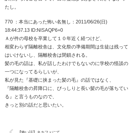
たし。
770 ：本当にあった怖い名無し：2011/06/26(日)
18:44:37.13 ID:NlSAQP6+0
Ａが件の母校を卒業して１０年近く経つけど、
相変わらず隔離校舎は、文化祭の準備期間は生徒は残って
はいけないし、隔離校舎は閉鎖される。
髪の毛の話は、私が話したわけでもないのに学校の怪談の
一つになってるらしいが、
私が見た『基礎に挟まった髪の毛』の話ではなく、
『隔離校舎の昇降口に、びっしりと長い髪の毛が落ちてい
る』と言うものなので、
きっと別の話だと思いたい。
【怖い話】ネカフェにて