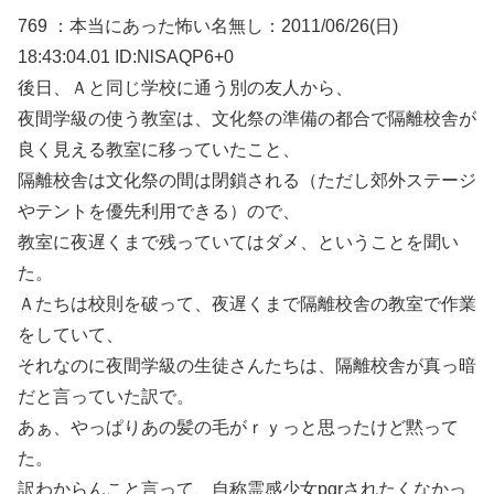
769 ：本当にあった怖い名無し：2011/06/26(日)
18:43:04.01 ID:NlSAQP6+0
後日、Ａと同じ学校に通う別の友人から、
夜間学級の使う教室は、文化祭の準備の都合で隔離校舎が
良く見える教室に移っていたこと、
隔離校舎は文化祭の間は閉鎖される（ただし郊外ステージ
やテントを優先利用できる）ので、
教室に夜遅くまで残っていてはダメ、ということを聞い
た。
Ａたちは校則を破って、夜遅くまで隔離校舎の教室で作業
をしていて、
それなのに夜間学級の生徒さんたちは、隔離校舎が真っ暗
だと言っていた訳で。
あぁ、やっぱりあの髪の毛がｒｙっと思ったけど黙って
た。
訳わからんこと言って、自称霊感少女pgrされたくなかっ