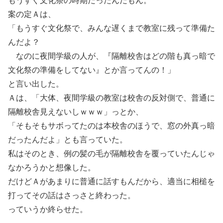
もうすぐ文化祭の時期だったんだもん。
案の定Ａは、
「もうすぐ文化祭で、みんな遅くまで教室に残って準備た
んだよ？
なのに夜間学級の人が、『隔離校舎はどの階も真っ暗で
文化祭の準備をしてない』とか言ってんの！」
と言い出した。
Ａは、「大体、夜間学級の教室は校舎の反対側で、普通に
隔離校舎見えないしｗｗｗ」っとか、
「そもそもサボってたのは本校舎のほうで、窓の外真っ暗
だったんだよ」とも言っていた。
私はそのとき、例の髪の毛が隔離校舎を覆っていたんじゃ
なかろうかと想像した。
だけどＡがあまりに普通に話すもんだから、適当に相槌を
打ってその話はさっさと終わった。
っていうか終らせた。