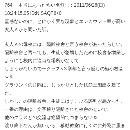
764 ：本当にあった怖い名無し：2011/06/26(日)
18:24:15.05 ID:NlSAQP6+0
霊感ないのに、とにかく変な現象とエンカウント率が高い
友人Ａから聞いた話。
友人Ａの母校には、隔離校舎と言う校舎があったらしい。
隔離校舎と言っても、生徒が急増したために校舎を増築し
ようにも校内に適当な場所がなくて、
しょうがないので一クラス×３学年と言う感じの極小校舎
ｗを、
グラウンドの片隅に、しっかりとした鉄筋三階建を建て
た。
しかしこの隔離校舎、生徒にはすこぶる評判が悪かった。
一番の理由は、文字通り隔離された校舎のせいで、
他のクラスとの交流は絶望的でつまらない＆
渡り廊下なんか無いから、移動教室に行くのに外靴に履き