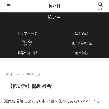
【1760話以上】怖い話と不思議な話を集めて紹介するサイト
怖い村
メニュー
検索
怖い村
トップページ
はじめに
怖い話
後味の悪い話
怖い話
世界の怖い話
都市伝説
ホーム
怖い話
【怖い話】隔離校舎
死ぬ程洒落にならない怖い話を集めてみない？271より