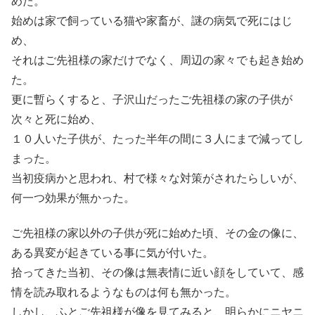
めた。
始めは家で飼っている猫や家畜が、謎の病気で死にはじ
め、
それはご先祖様の家だけでなく、周辺の家々でも起き始め
た。
更に暫らくすると、子沢山だったご先祖様の家の子供が
次々と死に始め、
１０人いた子供が、たった半年の間に３人にまで減ってし
まった。
当初疫病かと思われ、村で様々な対策がされたらしいが、
何一つ効果が無かった。
ご先祖様の家以外の子供が死に始めた頃、その金の像に、
ある異変が起きている事に気が付いた。
拾ってきた当初、その像は無表情に近い顔をしていて、感
情を読み取れるようなものは何も無かった。
しかし、ふとご先祖様が像を見てみると、明らかにニヤニ