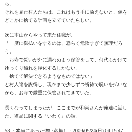
ら。
それを見た村人たちは、これはもう手に負えないと、像を
どこかに捨てる計画を立てていたらしい。
次に本山からやって来た住職が、
「一度に御払いをするのは、恐らく危険すぎて無理だろ
う。
お寺で災いが外に漏れぬよう保管をして、何代もかけて
ゆっくり穢れを浄化するしかない。
捨てて解決できるようなものではない」
と村人達を説得し、現在まで少しずつ祈祷で呪いを払いな
がら、お寺で厳重に保管されてきていた。
長くなってしまったが、ここまでが和尚さんが俺達に話し
た、盗品に関する『いわく』の話。
53 ：本当にあった怖い名無し：2009/05/24(日) 04:15:47