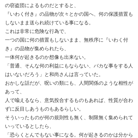
の窃盗団によるものだとすると、
『いわく付き』の品物が次々とかの国へ、何の保護措置も
しないまま送られ続けている事になる。
これは非常に危険な行為で、
一つの国に何の措置もしないまま、無秩序に『いわく付
き』の品物が集められたら、
一体何が起きるのか想像も出来ない。
「普通、そんな何の利益にもならない、バカな事をする人
はいないだろう」と和尚さんは言っていた。
おかしな話だが、呪いの類にも、人間関係のような相性が
あって、
人で喩えるなら、意気投合するものもあれば、性質が合わ
ずに反目しあうものもあるらしい。
そういったものが何の規則性も無く、制限無く集められて
いっているとしたら、
「恐らくとんでもない事になる。何が起きるのかは分から