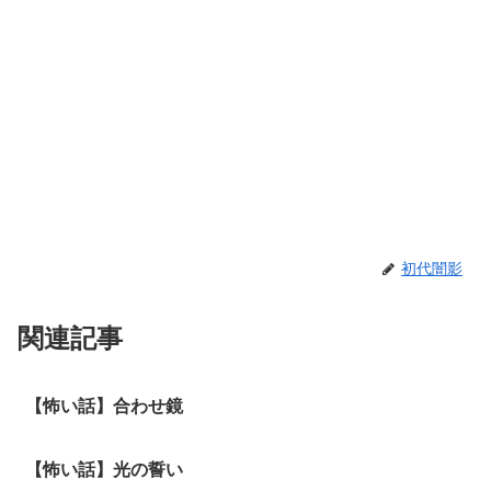
初代闇影
関連記事
【怖い話】合わせ鏡
【怖い話】光の誓い