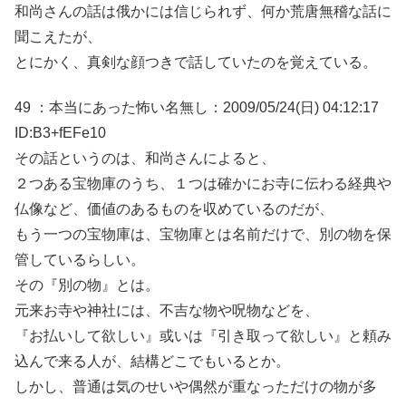
和尚さんの話は俄かには信じられず、何か荒唐無稽な話に
聞こえたが、
とにかく、真剣な顔つきで話していたのを覚えている。
49 ：本当にあった怖い名無し：2009/05/24(日) 04:12:17
ID:B3+fEFe10
その話というのは、和尚さんによると、
２つある宝物庫のうち、１つは確かにお寺に伝わる経典や
仏像など、価値のあるものを収めているのだが、
もう一つの宝物庫は、宝物庫とは名前だけで、別の物を保
管しているらしい。
その『別の物』とは。
元来お寺や神社には、不吉な物や呪物などを、
『お払いして欲しい』或いは『引き取って欲しい』と頼み
込んで来る人が、結構どこでもいるとか。
しかし、普通は気のせいや偶然が重なっただけの物が多