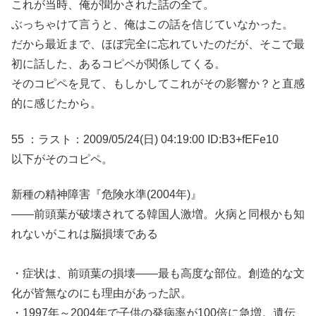
これが当時、俺が聞かされた話の全て。
ぶっちゃけて言うと、俺はこの話を信じていなかった。
だから最近まで、ほぼ完全に忘れていたのだが、そこで最
初に話した、あるコピペが関係してくる。
そのコピペを見て、もしかしてこれがその影響か？と直感
的に感じたから。
55 ：ラスト：2009/05/24(日) 04:19:00 ID:B3+fEFe10
以下がそのコピペ。
新種の精神障害『危険水準(2004年)』
――前頭葉が破壊されてる韓国人激増。火病と同根かも知
れないがこれは脳損壊である
・症状は、前頭葉の損壊――最も高度な部位。創造的な文
化が皆無なのにも理由があった訳。
・1997年～2004年で子供の発病率が100倍に急増。遺伝