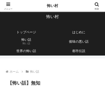
【1760話以上】怖い話と不思議な話を集めて紹介するサイト
怖い村
メニュー
検索
怖い村
トップページ
はじめに
怖い話
後味の悪い話
怖い話
世界の怖い話
都市伝説
ホーム
怖い話
【怖い話】無知