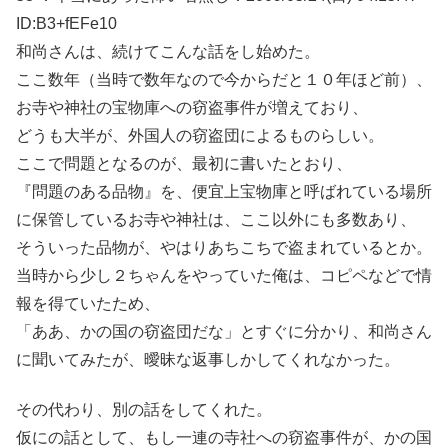
ID:B3+fEFe10
和尚さんは、続けてこんな話をし始めた。
ここ数年（当時で数年なので今からだと１０年ほど前）、
お寺や神社の宝物庫への窃盗事件が増えており、
どうも大半が、外国人の窃盗団によるものらしい。
ここで問題となるのが、最初に書いたとおり、
『問題のある品物』を、便宜上宝物庫と呼ばれている場所
に保管しているお寺や神社は、ここ以外にも多数あり、
そういった品物が、やはりあちこちで盗まれているとか。
当時から少し２ちゃんをやっていた俺は、コピペなどで情
報を得ていたため、
「ああ、かの国の窃盗団だな」とすぐに分かり、和尚さん
に聞いてみたが、曖昧な返事しかしてくれなかった。
その代わり、別の話をしてくれた。
仮にの話として、もし一連の寺社への窃盗事件が、かの国