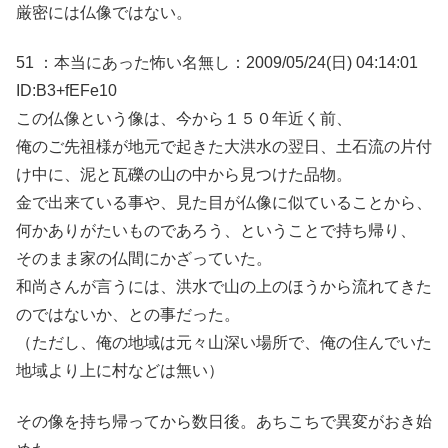
厳密には仏像ではない。
51 ：本当にあった怖い名無し：2009/05/24(日) 04:14:01
ID:B3+fEFe10
この仏像という像は、今から１５０年近く前、
俺のご先祖様が地元で起きた大洪水の翌日、土石流の片付
け中に、泥と瓦礫の山の中から見つけた品物。
金で出来ている事や、見た目が仏像に似ていることから、
何かありがたいものであろう、ということで持ち帰り、
そのまま家の仏間にかざっていた。
和尚さんが言うには、洪水で山の上のほうから流れてきた
のではないか、との事だった。
（ただし、俺の地域は元々山深い場所で、俺の住んでいた
地域より上に村などは無い）
その像を持ち帰ってから数日後。あちこちで異変がおき始