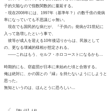
子的欠陥なので指数関数的に蔓延する。
・現在2008年には、1997年（基準年？）の数千倍の発病
率になっていても不思議じゃ無い。
現在でも国民的な病だが、『子供の』発病が21世紀に
入って急増したという事で、
彼等が成人を迎える10年後辺りからは、民族として
の、更なる壊滅的様相が想定される。
――これはもう、セルフ・ホロコーストになるかも…
時期的にも、窃盗団が日本に来始めた頃と合致する。
俺は絶対に、かの国との『縁』を持たないようにしようと
思った。
無知というのは、ほんとうに恐ろしい…
【怖い話】人柱