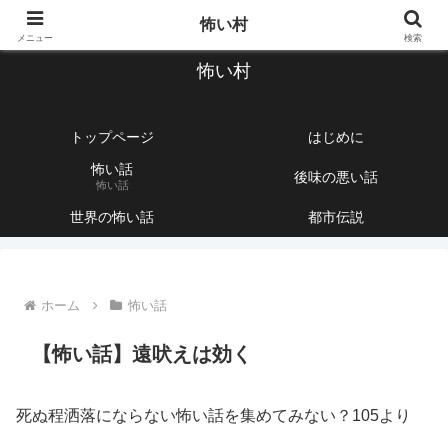
【1760話以上】怖い話と不思議な話を集めて紹介するサイト
怖い村
メニュー
検索
怖い村
トップページ
はじめに
怖い話
後味の悪い話
怖い話
世界の怖い話
都市伝説
ホーム
怖い話
【怖い話】遠吠えは効く
死ぬ程洒落にならない怖い話を集めてみない？105より