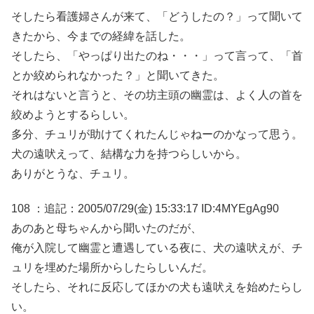
そしたら看護婦さんが来て、「どうしたの？」って聞いて
きたから、今までの経緯を話した。
そしたら、「やっぱり出たのね・・・」って言って、「首
とか絞められなかった？」と聞いてきた。
それはないと言うと、その坊主頭の幽霊は、よく人の首を
絞めようとするらしい。
多分、チュリが助けてくれたんじゃねーのかなって思う。
犬の遠吠えって、結構な力を持つらしいから。
ありがとうな、チュリ。
108 ：追記：2005/07/29(金) 15:33:17 ID:4MYEgAg90
あのあと母ちゃんから聞いたのだが、
俺が入院して幽霊と遭遇している夜に、犬の遠吠えが、チ
ュリを埋めた場所からしたらしいんだ。
そしたら、それに反応してほかの犬も遠吠えを始めたらし
い。