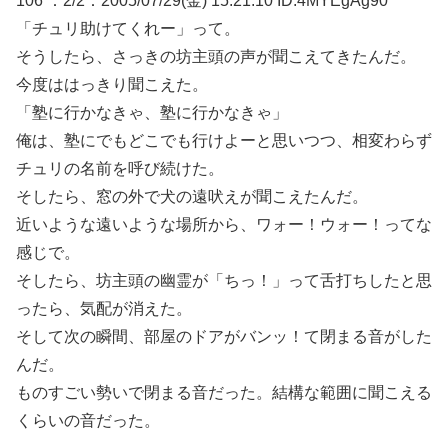
106 ：2/2：2005/07/29(金) 15:21:10 ID:4MYEgAg90
「チュリ助けてくれー」って。
そうしたら、さっきの坊主頭の声が聞こえてきたんだ。
今度ははっきり聞こえた。
「塾に行かなきゃ、塾に行かなきゃ」
俺は、塾にでもどこでも行けよーと思いつつ、相変わらず
チュリの名前を呼び続けた。
そしたら、窓の外で犬の遠吠えが聞こえたんだ。
近いような遠いような場所から、ワォー！ウォー！ってな
感じで。
そしたら、坊主頭の幽霊が「ちっ！」って舌打ちしたと思
ったら、気配が消えた。
そして次の瞬間、部屋のドアがバンッ！て閉まる音がした
んだ。
ものすごい勢いで閉まる音だった。結構な範囲に聞こえる
くらいの音だった。