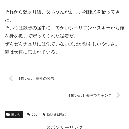
それから数ヶ月後、父ちゃんが新しい雑種犬を拾ってき
た。
そいつは散歩の途中に、でかいシベリアンハスキーから俺
を身を挺して守ってくれた猛者だ。
ぜんぜんチュリには似ていない犬だが頼もしいやつさ。
俺は犬運に恵まれている。
【怖い話】長年の怪異
【怖い話】海岸でキャンプ
怖い話
105
遠吠えは効く
スポンサーリンク