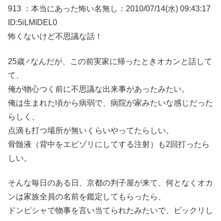
913 ：本当にあった怖い名無し：2010/07/14(水) 09:43:17
ID:5iLMIDEL0
怖くないけど不思議な話！
25歳♂なんだが、この前実家に帰ったときオカンと話して
て、
俺が物心つく前に不思議な出来事があったみたい。
俺は生まれた頃から病弱で、病院が家みたいな感じだった
らしく、
点滴も打つ場所が無いくらいやってたらしい。
骨髄液（背中をエビゾリにしてする注射）も2回打ったら
しい。
そんな毎日のある日、京都の判子屋が来て、何となくオカ
ンは家族全員の名前を鑑定してもらったら、
ドンピシャで物事を言い当てられたみたいで、ビックリし