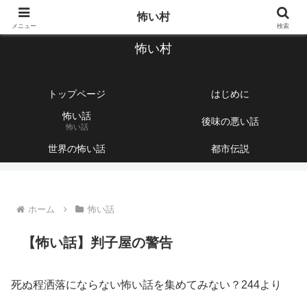
【1760話以上】怖い話と不思議な話を集めて紹介するサイト
怖い村
メニュー
検索
怖い村
トップページ
はじめに
怖い話
後味の悪い話
怖い話
世界の怖い話
都市伝説
ホーム
怖い話
【怖い話】判子屋の警告
死ぬ程洒落にならない怖い話を集めてみない？244より