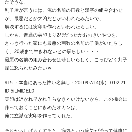
たそうな。
判子屋が言うには、俺の名前の画数と漢字の組み合わせ
が、最悪だとか大凶だとかいわれたみたいで、
解決するには実印を作れといわれたらしい。
しかも、普通の実印より2ﾐﾘだったかおおきいやつを。
さっき行った家にも最悪の画数の名前の子供がいたらし
く、20歳まで生きれないとの事らしい・・・
最悪の名前の組み合わせは珍しいらしく、こっぴどく判子
屋に怒られたみたいｗ
915 ：本当にあった怖い名無し：2010/07/14(水) 10:02:21
ID:5iLMIDEL0
実印は遅かれ早かれ作らなきゃいけないから、この機会に
作っておくことにきめたオカンは、
俺に立派な実印を作ってくれた。
それからしばらくすると、病気という病気が治って健康に