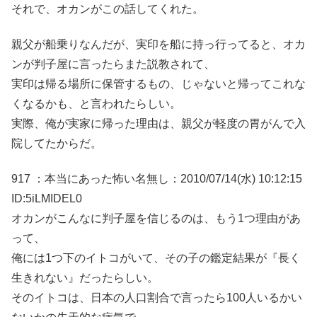
それで、オカンがこの話してくれた。
親父が船乗りなんだが、実印を船に持っ行ってると、オカ
ンが判子屋に言ったらまた説教されて、
実印は帰る場所に保管するもの、じゃないと帰ってこれな
くなるかも、と言われたらしい。
実際、俺が実家に帰った理由は、親父が軽度の胃がんで入
院してたからだ。
917 ：本当にあった怖い名無し：2010/07/14(水) 10:12:15
ID:5iLMIDEL0
オカンがこんなに判子屋を信じるのは、もう1つ理由があ
って、
俺には1つ下のイトコがいて、その子の鑑定結果が『長く
生きれない』だったらしい。
そのイトコは、日本の人口割合で言ったら100人いるかい