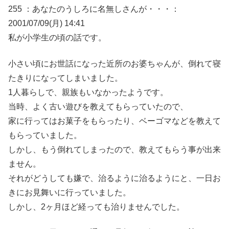
255 ：あなたのうしろに名無しさんが・・・：
2001/07/09(月) 14:41
私が小学生の頃の話です。
小さい頃にお世話になった近所のお婆ちゃんが、倒れて寝
たきりになってしまいました。
1人暮らしで、親族もいなかったようです。
当時、よく古い遊びを教えてもらっていたので、
家に行ってはお菓子をもらったり、ベーゴマなどを教えて
もらっていました。
しかし、もう倒れてしまったので、教えてもらう事が出来
ません。
それがどうしても嫌で、治るように治るようにと、一日お
きにお見舞いに行っていました。
しかし、2ヶ月ほど経っても治りませんでした。