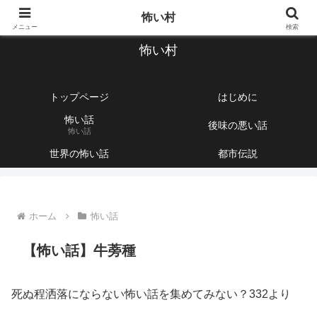
【1760話以上】怖い話と不思議な話を集めて紹介するサイト
怖い村
メニュー
検索
怖い村
トップページ
はじめに
怖い話
後味の悪い話
怖い話
世界の怖い話
都市伝説
ホーム
怖い話
【怖い話】牛蒡種
死ぬ程洒落にならない怖い話を集めてみない？332より