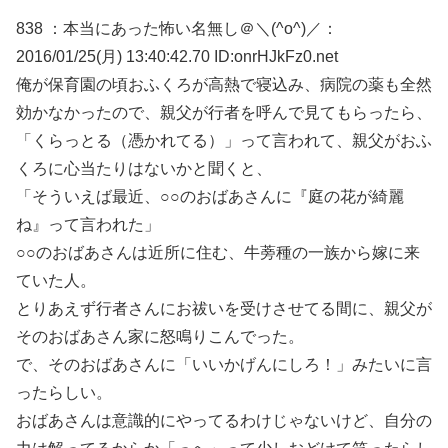
838 ：本当にあった怖い名無し＠＼(^o^)／：
2016/01/25(月) 13:40:42.70 ID:onrHJkFz0.net
俺が保育園の頃おふくろが高熱で寝込み、病院の薬も全然
効かなかったので、親父が行者を呼んで見てもらったら、
「くらっとる（憑かれてる）」って言われて、親父がおふ
くろに心当たりはないかと聞くと、
「そういえば最近、○○のおばあさんに『庭の花が綺麗
ね』って言われた」
○○のおばあさんは近所に住む、牛蒡種の一族から嫁に来
ていた人。
とりあえず行者さんにお祓いを受けさせてる間に、親父が
そのおばあさん家に怒鳴りこんでった。
で、そのおばあさんに「いいかげんにしろ！」みたいに言
ったらしい。
おばあさんは意識的にやってるわけじゃないけど、自分の