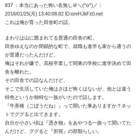
837 ：本当にあった怖い名無し＠＼(^o^)／：
2016/01/25(月) 13:40:08.82 ID:onrHJkFz0.net
これは俺が育った田舎町の話。
まわりは山に囲まれてる普通の田舎の町。
田舎ゆえなのか閉鎖的な町で、就職も進学も家から通うの
が普通だったんだけど、
俺はそれが嫌で、高校卒業して関東の学校に進学決めて田
舎を離れた。
その田舎での話なんだけど、
そこで生活していた俺はさほど怖くはないが、他とは違う
特色というか独特な一族がいたので話します。
『牛蒡種（ごぼうだね）』って聞いた事ありますか？ネッ
トでググると出てきます。
自分が小さい頃は『憑き物』をあやつる一族って聞いてた
んだけど、ググると『邪視』の部類らしい。