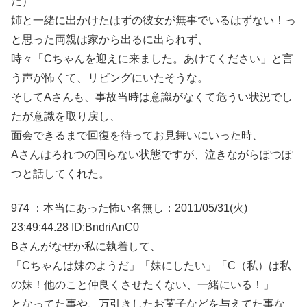
た）
姉と一緒に出かけたはずの彼女が無事でいるはずない！っ
と思った両親は家から出るに出られず、
時々「Cちゃんを迎えに来ました。あけてください」と言
う声が怖くて、リビングにいたそうな。
そしてAさんも、事故当時は意識がなくて危うい状況でし
たが意識を取り戻し、
面会できるまで回復を待ってお見舞いにいった時、
Aさんはろれつの回らない状態ですが、泣きながらぽつぽ
つと話してくれた。
974 ：本当にあった怖い名無し：2011/05/31(火)
23:49:44.28 ID:BndriAnC0
Bさんがなぜか私に執着して、
「Cちゃんは妹のようだ」「妹にしたい」「C（私）は私
の妹！他のこと仲良くさせたくない、一緒にいる！」
となってた事や、万引きしたお菓子などを与えてた事な