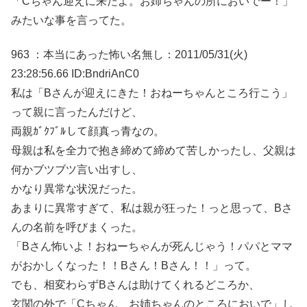
「Cちゃん迎えに来たよ。お姉ちゃんの所においでー！」
みたいな事を言ってた。
963 ：本当にあった怖い名無し：2011/05/31(火)
23:28:56.66 ID:BndriAnC0
私は「Bさんが迎えにきた！おねーちゃんところ行こう」
って親に言ったんだけど、
両親ｶﾞｸﾌﾞﾙして顔真っ青なの。
母親は私を全力で抱き締めて締めて苦しかったし、父親は
何かブツブツ言い出すし、
かなり異常な状況だった。
あまりに異常すぎて、私は親が狂った！っと思って、Bさ
んの名前を呼びまくった。
「Bさん怖いよ！おねーちゃんが死んじゃう！パパとママ
がおかしくなった！！Bさん！Bさん！！」って。
でも、相変わらずBさんは助けてくれるどころか、
玄関の外で「Cちゃん、お姉ちゃんのところにおいで」し