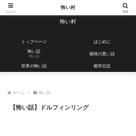
【1760話以上】怖い話と不思議な話を集めて紹介するサイト
怖い村
メニュー
検索
怖い村
トップページ
はじめに
怖い話
後味の悪い話
怖い話
世界の怖い話
都市伝説
ホーム
怖い話
【怖い話】ドルフィンリング