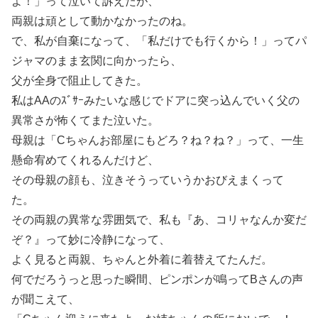
よ！」って泣いて訴えたが、
両親は頑として動かなかったのね。
で、私が自棄になって、「私だけでも行くから！」ってパ
ジャマのまま玄関に向かったら、
父が全身で阻止してきた。
私はAAのｽﾞｻｰみたいな感じでドアに突っ込んでいく父の
異常さが怖くてまた泣いた。
母親は「Cちゃんお部屋にもどろ？ね？ね？」って、一生
懸命宥めてくれるんだけど、
その母親の顔も、泣きそうっていうかおびえまくって
た。
その両親の異常な雰囲気で、私も『あ、コリャなんか変だ
ぞ？』って妙に冷静になって、
よく見ると両親、ちゃんと外着に着替えてたんだ。
何でだろうっと思った瞬間、ピンポンが鳴ってBさんの声
が聞こえて、