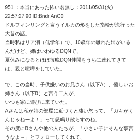
951 ：本当にあった怖い名無し：2011/05/31(火)
22:57:27.90 ID:BndriAnC0
ドルフィンリングと言うイルカの形をした指輪が流行った
大昔の話。
当時私はリア消（低学年）で、10歳年の離れた姉がいる
んだけど、姉はいわゆるDQNで、
夏休みになるとほぼ毎晩DQN仲間をうちに連れてきて
は、親と喧嘩をしていた。
で、この当時、子供嫌いのお兄さん（以下A）、優しいお
姉さん（以下B）と言う二人が、
いつも家に遊びに来ていた。
Aさんは私が姉の部屋に近づくと凄い怒って、「ガキがく
んじゃねーよ！」って怒鳴り散らすのね。
その度にBさんや他の人たちが、「小さい子にそんな事言
うなよ～」とフォローしてくれて、