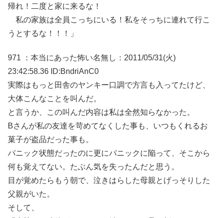
帰れ！二度と家に来るな！
私の家族は全員こっちにいる！私をそっちに連れて行こ
うとするな！！！」
971 ：本当にあった怖い名無し：2011/05/31(火)
23:42:58.36 ID:BndriAnC0
実際はもっと田舎のヤンキー口調で方言も入ってたけど、
大体こんなことを叫んだ。
と言うか、この叫んだ内容は私は全然知らなかった。
Bさんが私の友達を苛めてなくした事も、いつもくれるお
菓子が盗品だった事も。
パニック状態だったのに更にパニックに陥って、そこから
何も覚えてない。たぶん気を失ったんだと思う。
目が覚めたらもう朝で、泣きはらした母親とげっそりした
父親がいた。
そして、