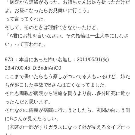
「病院から連絡があった。お姉ちゃんは足を折っただけだ
よ。お昼になったらお見舞いに行こう」
って言ってくれた。
そして、そのときは理解できなかったけど、
「A君にお礼を言いなさい。その指輪は一生大事にしなさ
い」って言われた。
973 ：本当にあった怖い名無し：2011/05/31(火)
23:47:00.45 ID:BndriAnC0
ここまで書いたらもう察しがついてる人もいるけど、姉た
ちが起こした事故でBさんは亡くなってました。
それも両親が病院から連絡を貰うより前…多分即死に近か
ったんだと思います。
それなのに両親が病院に行こうとしたら、玄関の向こう側
にBさんが見えたらしい。
（玄関の一部がすりガラスになって外が見えるタイプだっ