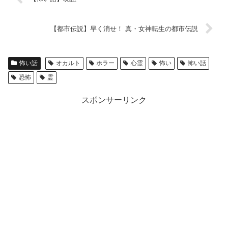
【都市伝説】早く消せ！ 真・女神転生の都市伝説
怖い話
オカルト
ホラー
心霊
怖い
怖い話
恐怖
霊
スポンサーリンク