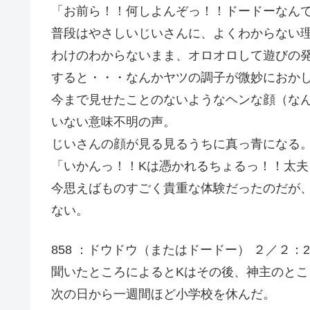
「お前ら！！何しよんぞっ！！ドードーなん
普段はやさしいじいさんに、よくわからない
わけのわからないまま、オロオロして遊びの
すると・・・なんかヤツの調子が微妙におか
今まで見せたことのないようなヘンな顔（な
いない意味不明の声。
じいさんの顔が見る見るうちに真っ青になる
「いかんっ！！Kは憑かれるちょるっ！！太
今思えばものすごく貴重な体験だったのだが
ない。
858 ：ドウドウ（またはドードー） ２／２：2006/08/
聞いたところによるとKはその後、神主のと
次の日から一週間ほど小学校を休んだ。