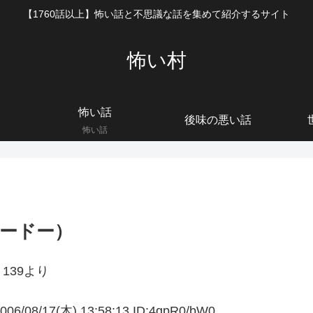
【1760話以上】怖い話と不思議な話を集めて紹介するサイト
怖い村
怖い話
後味の悪い話
怖い話
ードー）
139より
17(木) 13:58:13 ID:4qpR0/bW0