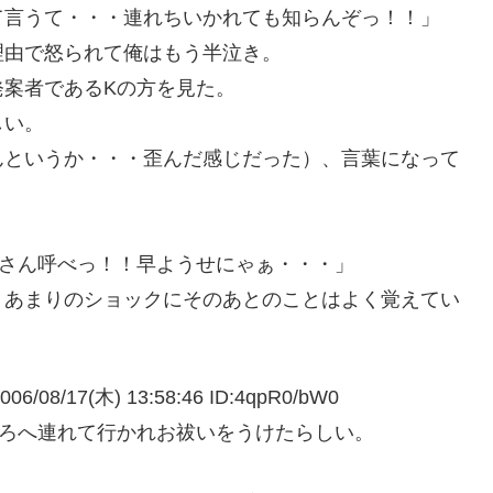
て言うて・・・連れちいかれても知らんぞっ！！」
理由で怒られて俺はもう半泣き。
発案者であるKの方を見た。
しい。
んというか・・・歪んだ感じだった）、言葉になって
。
夫さん呼べっ！！早ようせにゃぁ・・・」
、あまりのショックにそのあとのことはよく覚えてい
17(木) 13:58:46 ID:4qpR0/bW0
ころへ連れて行かれお祓いをうけたらしい。