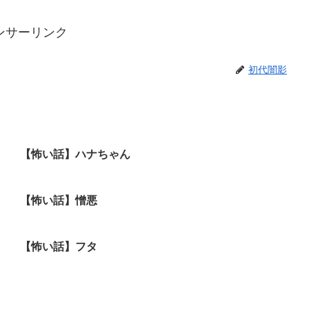
ンサーリンク
初代闇影
【怖い話】ハナちゃん
【怖い話】憎悪
【怖い話】フタ