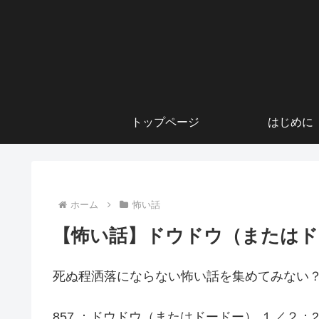
トップページ
はじめに
ホーム
怖い話
【怖い話】ドウドウ（またはド
死ぬ程洒落にならない怖い話を集めてみない？
857 ：ドウドウ（またはドードー） １／２：2006/08/