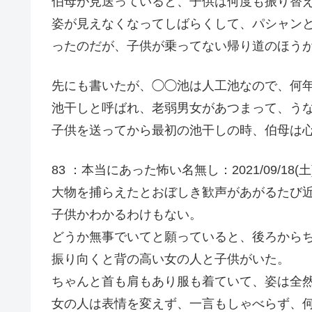
伯母が見送っていると、子供は何度も振り替
姿が見えなくなってしばらくして、パシャン
ったのだが、子供が乗ってない帰り道のほう
先にも書いたが、◯◯池は人工池なので、何
池干しと呼ばれ、老弱男女があつまって、う
子供を送ってから最初の池干しの時、伯母は
83 ：本当にあった怖い名無し：2021/09/18(土) 09:
大物を捕らえたとおぼしき歓声があがるたび
子供かわかるわけもない。
どうか無事でいてと願っていると、後ろから
振り向くと背の高い女の人と子供がいた。
ちゃんと首も肩もあり服も着ていて、姿は全
女の人は表情を変えず、一言もしゃべらず、