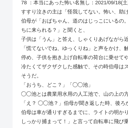
78 ：本当にあった怖い名無し：2021/09/18(土) 09:
すすり泣きの主は「怪我してない。怖い、助
伯母が「おばちゃん、道のはじっこにいるの
ちに来られる？」と聞くと、
子供は「うん」と答え、しゃくりあげながら
「慌てないでね、ゆっくりね」と声をかけ、
停め、子供を抱き上げ自転車の荷台に乗せて
冷たくてザクザクした感触で、その時伯母は
そうだ。
「おうち、どこ？」「◯◯池」
◯◯池とは農業用水用の人工池で、山の上の
「え？ ◯◯池？」伯母が聞き返した時、後ろ
伯母は車が通りすぎるまでに、ライトの明か
しっかり捕まって！」と言って自転車に飛び