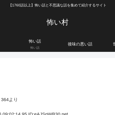
【1760話以上】怖い話と不思議な話を集めて紹介するサイト
怖い村
怖い話
後味の悪い話
怖い話
364より
02:14.95 ID:eAJSgWB30.net