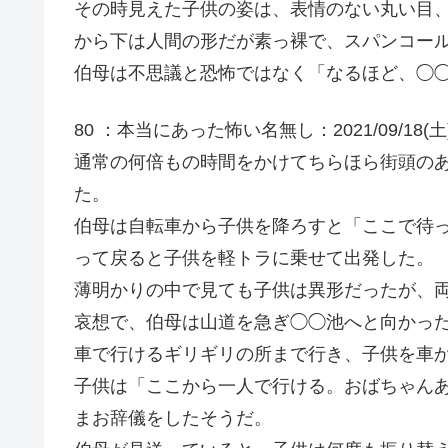
その時見えた子供の姿は、表情のない丸い目
から下は人間の形だが素っ裸で、スパンコー
伯母は不思議と恐怖ではなく「なるほど、◯
80 ：本当にあった怖い名無し：2021/09/18(土) 09:
通常の何倍もの時間をかけてちらほら街頭の
た。
伯母は自転車から子供を降ろすと「ここで待
って戻ると子供を軽トラに乗せて出発した。
薄明かりの中で見ても子供は異形だったが、
哀想で、伯母は山道を急ぎ◯◯池へと向かっ
車で行けるギリギリの所まで行き、子供を車
子供は「ここから一人で行ける。おばちゃん
まお辞儀をしたそうだ。