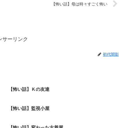
【怖い話】母は時々すごく怖い
ンサーリンク
初代闇影
【怖い話】Ｋの友達
【怖い話】監視小屋
【怖い話】変わった古着屋