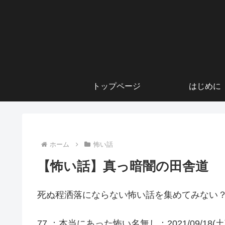
トップページ
はじめに
ホーム
怖い話
【怖い話】真っ暗闇の田舎道
死ぬ程洒落にならない怖い話を集めてみない？
77 ：本当にあった怖い名無し：2021/09/18(土) 09: