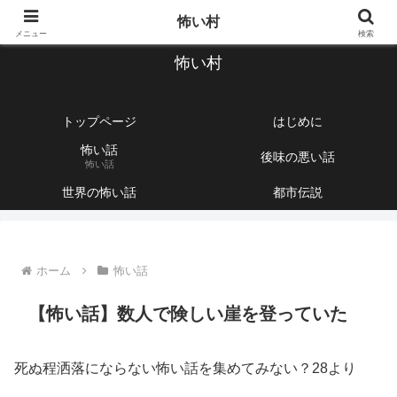
【1760話以上】怖い話と不思議な話を集めて紹介するサイト
怖い村
メニュー
検索
怖い村
トップページ
はじめに
怖い話
後味の悪い話
怖い話
世界の怖い話
都市伝説
ホーム
怖い話
【怖い話】数人で険しい崖を登っていた
死ぬ程洒落にならない怖い話を集めてみない？28より