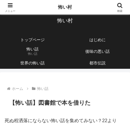
【1760話以上】怖い話と不思議な話を集めて紹介するサイト
怖い村
メニュー
検索
怖い村
トップページ
はじめに
怖い話
後味の悪い話
怖い話
世界の怖い話
都市伝説
ホーム
怖い話
【怖い話】図書館で本を借りた
死ぬ程洒落にならない怖い話を集めてみない？22より