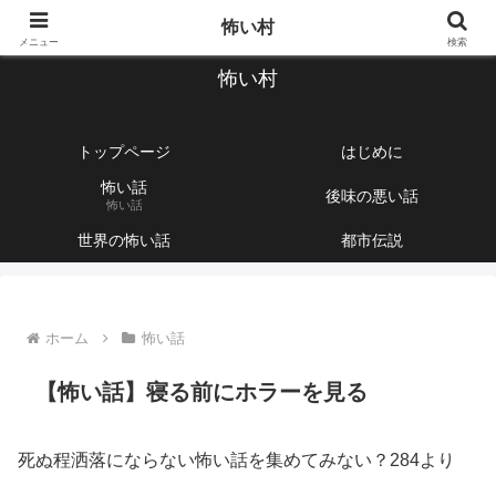
【1760話以上】怖い話と不思議な話を集めて紹介するサイト
怖い村
メニュー
検索
怖い村
トップページ
はじめに
怖い話
後味の悪い話
怖い話
世界の怖い話
都市伝説
ホーム
怖い話
【怖い話】寝る前にホラーを見る
死ぬ程洒落にならない怖い話を集めてみない？284より