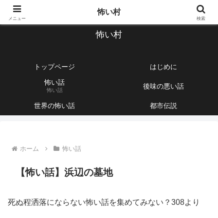
【1760話以上】怖い話と不思議な話を集めて紹介するサイト
怖い村
メニュー
検索
怖い村
トップページ
はじめに
怖い話
後味の悪い話
怖い話
世界の怖い話
都市伝説
ホーム
怖い話
【怖い話】浜辺の墓地
死ぬ程洒落にならない怖い話を集めてみない？308より