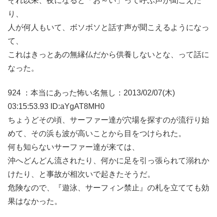
それ以来、夜になると「お～い」って呼ぶ声が聞こえた
り、
人が何人もいて、ボソボソと話す声が聞こえるようになっ
て、
これはきっとあの無縁仏だから供養しないとな、って話に
なった。
924 ：本当にあった怖い名無し：2013/02/07(木)
03:15:53.93 ID:aYgAT8MH0
ちょうどその頃、サーファー達が穴場を探すのが流行り始
めて、その浜も波が高いことから目をつけられた。
何も知らないサーファー達が来ては、
沖へどんどん流されたり、何かに足を引っ張られて溺れか
けたり、と事故が相次いで起きたそうだ。
危険なので、『遊泳、サーフィン禁止』の札を立てても効
果はなかった。