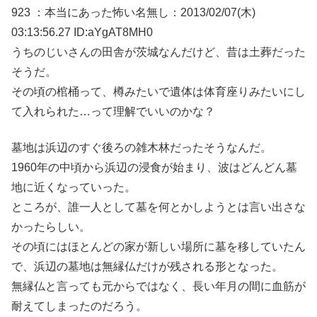
923 ：本当にあった怖い名無し：2013/02/07(木)
03:13:56.27 ID:aYgAT8MH0
うちのじいさんの田舎が茨城なんだけど、昔は土葬だった
そうだ。
その頃の棺桶って、樽みたいで遺体は体育座りみたいにし
て入れられた…って理解でいいのかな？
墓地は浜辺のすぐ後ろの雑木林だったそうなんだ。
1960年の中頃から浜辺の浸食が始まり、波はどんどん墓
地に近くなっていった。
ところが、誰一人として墓を何とかしようとは言い出さな
かったらしい。
その頃にはほとんどの家が新しい場所に墓を移していたん
で、浜辺の墓地は無縁仏だけが残される形となった。
無縁仏と言っても元からではなく、長い年月の間に血筋が
耐えてしまったのだろう。