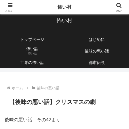
【1760話以上】怖い話と不思議な話を集めて紹介するサイト
怖い村
メニュー
検索
怖い村
トップページ
はじめに
怖い話
後味の悪い話
怖い話
世界の怖い話
都市伝説
ホーム
後味の悪い話
【後味の悪い話】クリスマスの劇
後味の悪い話 その42より