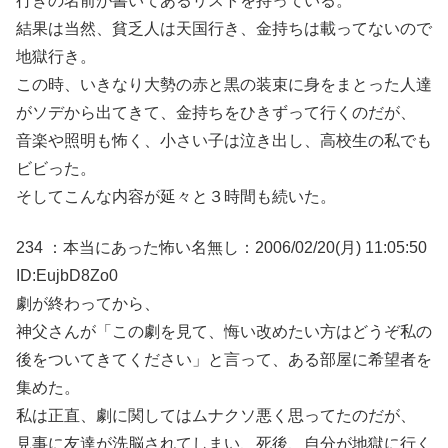
行きの名前が書いてあるリストを持っている。
結果は当然、貧乏人は天国行き、金持ちは載ってないので
地獄行き。
この時、いきなり大勢の赤と黒の装束に身をまとった人達
がソデから出てきて、金持ちをひきずって行くのだが、
音楽や照明も怖く、小さい子は泣き出し、高校生の私でも
ビビった。
そしてこんな内容が延々と３時間も続いた。
234 ：本当にあった怖い名無し：2006/02/20(月) 11:05:50
ID:EujbD8Zo0
劇が終わってから、
神父さんが「この劇を見て、悔い改めたい方はどうぞ私の
後をついてきてください」と言って、ある部屋に希望者を
集めた。
私は正直、劇に関してはムナクソ悪く思ってたのだが、
見事に友達が洗脳されてしまい、死後、自分が地獄に行く