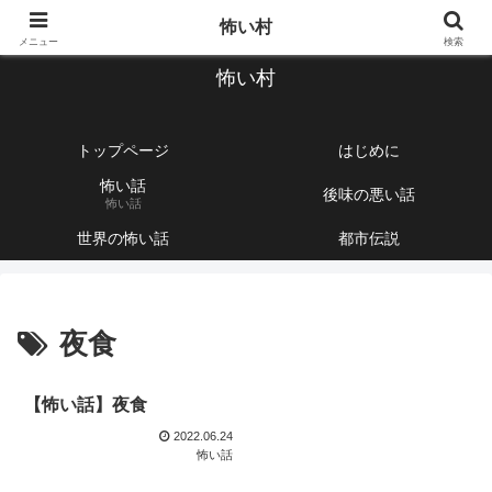
【1760話以上】怖い話と不思議な話を集めて紹介するサイト
怖い村
メニュー
検索
怖い村
トップページ
はじめに
怖い話
後味の悪い話
怖い話
世界の怖い話
都市伝説
夜食
【怖い話】夜食
2022.06.24
怖い話